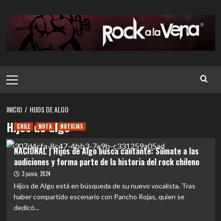
Saltar
al
contenido
Menú
principal
INICIO
HIJOS DE ALGO
Hijos de algo
CHILE
NOTA
NOTICIAS
NACIONAL | Hijos de Algo busca cantante: Súmate a las
audiciones y forma parte de la historia del rock chileno
3 junio, 2024
Hijos de Algo está en búsqueda de su nuevo vocalista. Tras
haber compartido escenario con Pancho Rojas, quien se
dedicó...