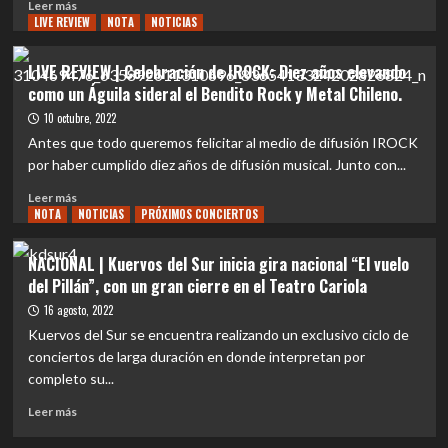
Leer
Leer más
LIVE REVIEW
más
NOTA
NOTICIAS
sobre
NACIONAL
LIVE REVIEW | Celebración de IROCK: Diez años elevando
|
como un Águila sideral el Bendito Rock y Metal Chileno.
Hijos
de
10 octubre, 2022
Algo
Antes que todo queremos felicitar al medio de difusión IROCK
busca
por haber cumplido diez años de difusión musical. Junto con...
cantante:
Súmate
Leer
Leer más
a
NOTA
más
NOTICIAS
PRÓXIMOS CONCIERTOS
las
sobre
audiciones
LIVE
NACIONAL | Kuervos del Sur inicia gira nacional “El vuelo
y
REVIEW
del Pillán”, con un gran cierre en el Teatro Cariola
forma
|
parte
Celebración
16 agosto, 2022
de
de
Kuervos del Sur se encuentra realizando un exclusivo ciclo de
la
IROCK:
conciertos de larga duración en donde interpretan por
historia
Diez
completo su...
del
años
rock
elevando
Leer
Leer más
chileno
como
más
un
sobre