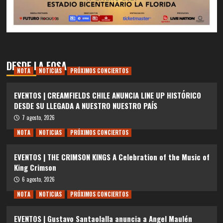
DESDE LA FOSA
NOTA
NOTICIAS
PRÓXIMOS CONCIERTOS
EVENTOS | CREAMFIELDS CHILE ANUNCIA LINE UP HISTÓRICO
DESDE SU LLEGADA A NUESTRO NUESTRO PAÍS
7 agosto, 2026
NOTA
NOTICIAS
PRÓXIMOS CONCIERTOS
EVENTOS | THE CRIMSON KINGS A Celebration of the Music of
King Crimson
6 agosto, 2026
NOTA
NOTICIAS
PRÓXIMOS CONCIERTOS
EVENTOS | Gustavo Santaolalla anuncia a Angel Maulén