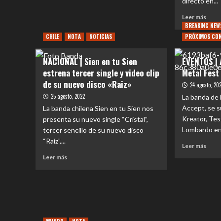
directo en...
sobre
NOTA
Leer
Leer más
|
más
BREAKING NEW
Cómo
sobr
CHILE
NOTA
NOTICIAS
PRÓXIMOS CO
The
NAC
Beatles
|
cambiaron
NACIONAL | Sien en tu Sien
EVENTOS | 
MOD
el
estrena tercer single y video clip
Metal Fest
EST
sueño
SU
de su nuevo disco «Raiz»
24 agosto, 20
de
PRI
Billy
25 agosto, 2022
La banda de
DISC
Idol
Accept, se s
La banda chilena Sien en tu Sien nos
EN
Kreator, Te
presenta su nuevo single “Cristal”,
VIVO
TIT
Lombardo en 
tercer sencillo de su nuevo disco
“VIV
“Raíz”,...
Leer
Leer más
MOD
más
Leer
Leer más
sobr
más
EVE
sobre
|
NACIONAL
Acce
|
se
Sien
suma
en
al