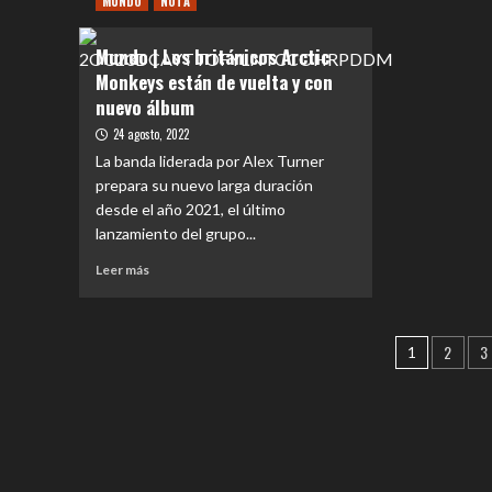
MUNDO
tu
NOTA
Meta
Sien
Fest
estrena
Mundo | Los británicos Arctic
2023
tercer
Monkeys están de vuelta y con
single
nuevo álbum
y
video
24 agosto, 2022
clip
La banda liderada por Alex Turner
de
prepara su nuevo larga duración
su
desde el año 2021, el último
nuevo
disco
lanzamiento del grupo...
«Raiz»
Leer
Leer más
más
sobre
Mundo
Pagina
2
3
|
1
Los
de
británicos
entrad
Arctic
Monkeys
están
de