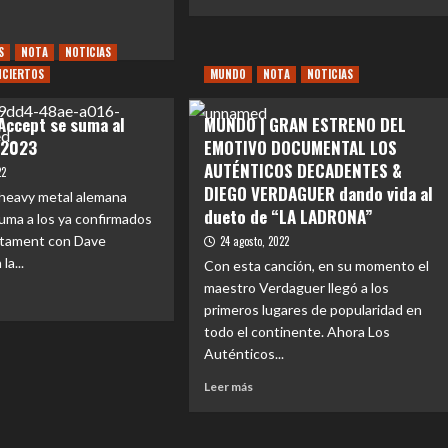
más
sobre
REVIEW
S
NOTA
NOTICIAS
CONCIERTO
e
NCIERTOS
MUNDO
NOTA
NOTICIAS
|
IONAL
Una
Accept se suma al
MUNDO | GRAN ESTRENO DEL
jornada
ÉRNICO
llena
 2023
EMOTIVO DOCUMENTAL LOS
RENA
de
AUTÉNTICOS DECADENTES &
22
post-
MER
DIEGO VERDAGUER dando vida al
 heavy metal alemana
hardcore
O
dueto de “LA LADRONA”
hizo
uma a los ya confirmados
vibrar
stament con Dave
24 agosto, 2022
el
ULADO
la...
Con esta canción, en su momento el
Teatro
O
maestro Verdaguer llegó a los
Cariola
ÉRNICO”
primeros lugares de popularidad en
e
todo el continente. Ahora Los
NTOS
Auténticos...
Leer
Leer más
pt
más
sobre
MUNDO