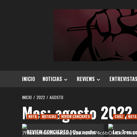
Saltar
al
contenido
INICIO
NOTICIAS
REVIEWS
ENTREVISTA
INICIO
2022
AGOSTO
Mes:
agosto 2022
NOTA
NOTICIAS
REVIEW CONCIERTO
CHILE
NOTA
REVIEW CONCIERTO | Una noche
Los Tres c