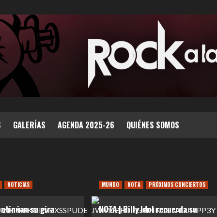
S
GALERÍAS
AGENDA 2025-26
QUIÉNES SOMOS
NOTICIAS
MUNDO
NOTA
PRÓXIMOS CONCIERTOS
ontinúan su gira
NOTA | Billy Idol recuerda su