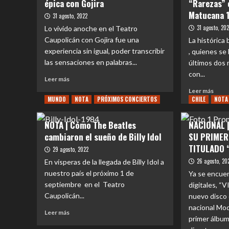
épica con Gojira
“Rarezas” 
Matucana 
31 agosto, 2022
31 agosto, 20
Lo vivido anoche en el Teatro
Caupolicán con Gojira fue una
La histórica
experiencia sin igual, poder transcribir
, quienes se
las sensaciones en palabras...
últimos dos 
con...
Leer
Leer más
más
Leer
Leer más
sobre
MUNDO
NOTA
PRÓXIMOS CONCIERTOS
CHILE
más
NOTA
REVIEW
sobr
CONCIERTO
Los
NOTA | Cómo The Beatles
NACIONAL 
|
Tres
cambiaron el sueño de Billy Idol
SU PRIMER
Una
cont
noche
TITULADO 
su
29 agosto, 2022
épica
gira
26 agosto, 20
En vísperas de la llegada de Billy Idol a
con
“Rare
nuestro país el próximo 1 de
Ya se encue
Gojira
con
septiembre en el Teatro
digitales, 
gran
Caupolicán...
nuevo disco 
conc
en
nacional Mo
Leer
Leer más
Matu
primer álbum
más
100