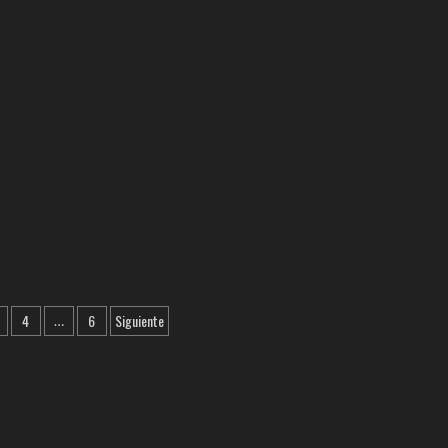
|
l
GRAN
ESTRENO
DEL
EMOTIVO
DOCUMENTAL
LOS
AUTÉNTICOS
DECADENTES
&
DIEGO
VERDAGUER
dando
vida
al
dueto
ción
de
4
6
Siguiente
…
“LA
LADRONA”
as