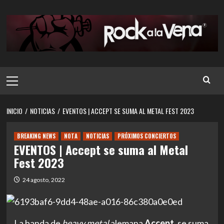
Saltar
al
contenido
Menú
principal
INICIO
NOTICIAS
EVENTOS | ACCEPT SE SUMA AL METAL FEST 2023
BREAKING NEWS
NOTA
NOTICIAS
PRÓXIMOS CONCIERTOS
EVENTOS | Accept se suma al Metal
Fest 2023
24 agosto, 2022
La banda de
heavy metal
alemana
Accept
, se suma