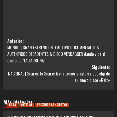
Navegación
Anterior:
MUNDO | GRAN ESTRENO DEL EMOTIVO DOCUMENTAL LOS
de
AUTÉNTICOS DECADENTES & DIEGO VERDAGUER dando vida al
entradas
dueto de “LA LADRONA”
Siguiente:
NACIONAL | Sien en tu Sien estrena tercer single y video clip de
su nuevo disco «Raiz»
Más historias
NOTA
NOTICIAS
PRÓXIMOS CONCIERTOS