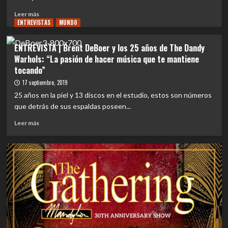
Leer
Leer más
ENTREVISTAS
más
MUNDO
sobre
ENTREVISTA
ENTREVISTA | Brent DeBoer y los 25 años de The Dandy
|
Warhols: “La pasión de hacer música que te mantiene
Bob
tocando”
Harrow
de
17 septiembre, 2019
Immigrant
25 años en la piel y 13 discos en el estudio, estos son números
Union
que detrás de sus espaldas poseen...
acerca
del
Leer
Leer más
próximo
más
álbum:
sobre
“Yo
ENTREVISTA
creo
|
que
Brent
es
DeBoer
el
y
mejor
los
disco
25
que
años
hemos
de