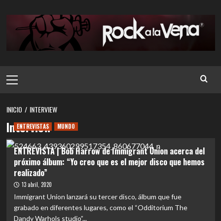
Saltar
al
contenido
Menú
principal
INICIO
INTERVIEW
Interview
ENTREVISTAS
MUNDO
ENTREVISTA | Bob Harrow de Immigrant Union acerca del
próximo álbum: “Yo creo que es el mejor disco que hemos
realizado”
13 abril, 2020
Immigrant Union lanzará su tercer disco, álbum que fue
grabado en diferentes lugares, como el “Odditorium The
Dandy Warhols studio”...