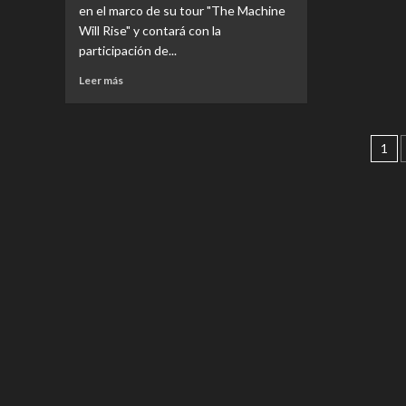
en el marco de su tour "The Machine
desp
Kreator
Will Rise" y contará con la
de
en
participación de...
diez
Chile
años
–
Leer
Leer más
Santiago
más
Gets
sobre
Louder
EVENTOS
Pa
en
|
1
su
FEAR
de
edición
FACTORY
2019
en
REGRESA
A
CHILE!!