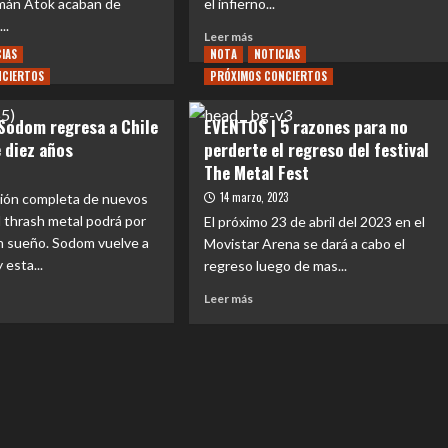
mán Atok acaban de
el infierno...
..
Leer
Leer más
más
CIAS
NOTA
NOTICIAS
sobre
NCIERTOS
PRÓXIMOS CONCIERTOS
REVIEW
e
CONCIERTO
IONAL
Sodom regresa a Chile
EVENTOS | 5 razones para no
|
 diez años
perderte el regreso del festival
El
Metal
The Metal Fest
ican
Fest
acre:
14 marzo, 2023
ión completa de nuevos
regresó
l thrash metal podrá por
El próximo 23 de abril del 2023 en el
con
un sueño. Sodom vuelve a
Movistar Arena se dará a cabo el
todo
este
 esta...
regreso luego de mas...
2023
Leer
Leer más
y
ania
más
volvió
e
sobre
para
NTOS
EVENTOS
para
as
|
quedarse
nas
om
5
esa
razones
para
no