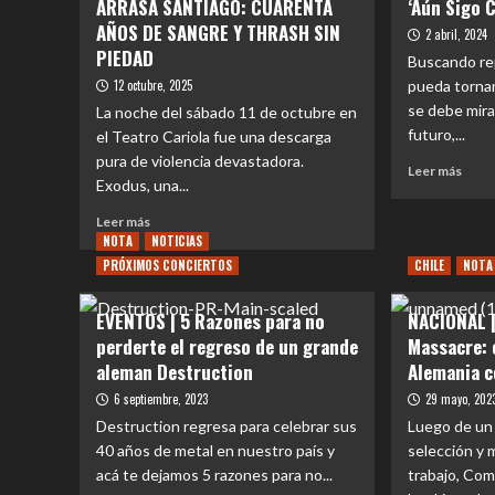
ARRASA SANTIAGO: CUARENTA
‘Aún Sigo 
AÑOS DE SANGRE Y THRASH SIN
2 abril, 2024
PIEDAD
Buscando rep
12 octubre, 2025
pueda tornar
se debe mira
La noche del sábado 11 de octubre en
futuro,...
el Teatro Cariola fue una descarga
pura de violencia devastadora.
Leer
Leer más
Exodus, una...
más
sobr
Leer
Leer más
NAC
más
NOTA
NOTICIAS
|
sobre
PRÓXIMOS CONCIERTOS
CHILE
NOTA
Hele
REVIEW
pres
CONCIERTO
‘Aún
EVENTOS | 5 Razones para no
NACIONAL |
|
Sigo
perderte el regreso de un grande
Massacre: e
EXODUS
Crey
ARRASA
aleman Destruction
Alemania c
SANTIAGO:
6 septiembre, 2023
29 mayo, 202
CUARENTA
Destruction regresa para celebrar sus
Luego de un
AÑOS
40 años de metal en nuestro país y
DE
selección y
SANGRE
acá te dejamos 5 razones para no...
trabajo, Com
Y