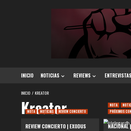
Saltar
al
contenido
INICIO
NOTICIAS
REVIEWS
ENTREVISTA
INICIO
KREATOR
Kreator
NOTA
NOTI
NOTA
NOTICIAS
REVIEW CONCIERTO
PRÓXIMOS CO
REVIEW CONCIERTO | EXODUS
NACIONAL |