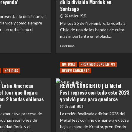
Creyendo’
de la división Marduk en
Santiago
26 octubre, 2023
resentar lo difícil que se
 la vida y cómo siempre
Martes 25 de Noviembre, la vuelta a
r con optimismo el
Chile de una de las bandas de culto
más importante en el black...
Leer
Leer más
más
e
sobre
IONAL
REVIEW
NOTICIAS
PRÓXIMOS CONCIERTOS
CONCIERTO
NOTICIAS
REVIEW CONCIERTO
gardh
|
enta
El
 Latin American
REVIEW CONCIERTO | El Metal
Panzer
de
l tour que llega a
Fest regresó con todo este 2023
endo’
la
on 2 bandas chilenas
y volvió para para quedarse
división
3
25 abril, 2023
Marduk
en
 exhaustivo proceso de
La recién finalizada edición 2023 del
Santiago
 muchas reuniones de
Metal fest culminó de manera exitosa
unidad Rock y el
bajo la mano de Kreator, prendiendo