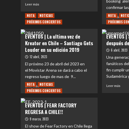
booking ale
Leer
Leer más
THRASH
confirmar las.
más
SIN
sobre
NOTA
PIEDAD
NOTICIAS
NOTA
NOTI
Leer
Leer más
EVENTOS
más
PRÓXIMOS CONCIERTOS
PRÓXIMOS CO
|
sobr
5
NAC
EVENTOS | La ultima vez de
EVENTOS | 
Razones
|
Kreator en Chile – Santiago Gets
para
después de
Latin
no
Louder en su edición 2019
Amer
6 abril, 2023
perderte
Mass
12 abril, 2023
Una generac
el
el
fanáticos de
El próximo 23 de abril del 2023 en
regreso
tour
de
fin cumplir 
el Movistar Arena se dará a cabo el
que
un
Sudamérica y
regreso luego de mas de 9...
llega
grande
a
NOTA
NOTICIAS
Leer
Leer
aleman
Leer más
Leer más
Alem
más
PRÓXIMOS CONCIERTOS
más
Destruction
con
sobr
sobre
2
EVE
EVENTOS
band
EVENTOS | FEAR FACTORY
|
|
chile
REGRESA A CHILE!!
Sod
La
regr
ultima
9 marzo, 2023
a
vez
El show de Fear Factory en Chile llega
Chile
de