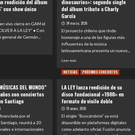
an reedición del álbum
dinosaurios»: segundo single
’ con show único
del álbum tributo a Charly
García
24 marzo, 2026
n vivo cierra en GAM el
OLVER A LA LEY” ● Con
El proyecto chileno que rinde
n general de Germán...
homenaje a una de las figuras más
influyentes de la música
latinoamericana presenta un nuevo...
e
Leer
Leer más
NTOS
más
sobre
NOTICIAS
PRÓXIMOS CONCIERTOS
UPA+
rantes
estrena
 MÚSICAS DEL MUNDO”
LA LEY lanza reedición de su
«Los
 años con conciertos
disco fundacional «1988» en
dinosaurios»:
en Santiago
formato de vinilo doble
segundo
ran
single
6
19 enero, 2026
ción
del
 financiada por el
El single “Buscándote” ya está
álbum
m
Santiago, reunirá a 20
disponible en plataformas digitales
tributo
IERTOS’
a
nales e internacionales
como adelanto oficial. Fusión anuncia
Charly