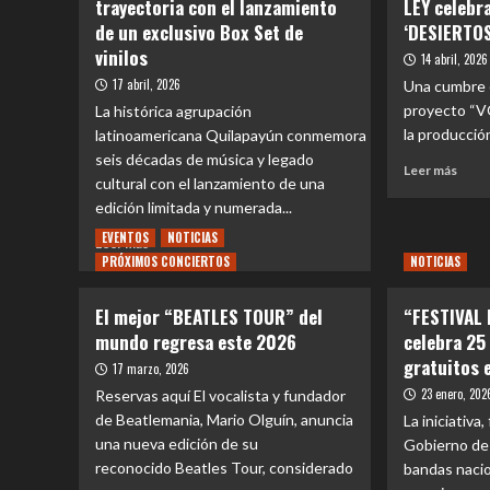
trayectoria con el lanzamiento
LEY celebr
de un exclusivo Box Set de
‘DESIERTOS
vinilos
14 abril, 2026
17 abril, 2026
Una cumbre e
proyecto “V
La histórica agrupación
la producció
latinoamericana Quilapayún conmemora
seis décadas de música y legado
Leer
Leer más
cultural con el lanzamiento de una
más
edición limitada y numerada...
sobr
EVE
EVENTOS
NOTICIAS
Leer
Leer más
|
PRÓXIMOS CONCIERTOS
más
NOTICIAS
Ex
sobre
integ
Quilapayún
El mejor “BEATLES TOUR” del
“FESTIVAL
de
celebra
LA
mundo regresa este 2026
celebra 25
60
LEY
gratuitos 
años
17 marzo, 2026
celeb
de
23 enero, 202
Reservas aquí El vocalista y fundador
reedi
trayectoria
del
de Beatlemania, Mario Olguín, anuncia
La iniciativa,
con
álbu
una nueva edición de su
Gobierno de 
el
‘DES
reconocido Beatles Tour, considerado
bandas nacio
lanzamiento
con
de