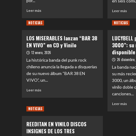
por...
en seis comun
show
un
únic
Leer
Leer
Leer más
Leer más
exclusivo
más
más
Box
sobre
sobr
NOTICIAS
NOTICIAS
Set
El
“FES
de
mejor
MÚS
vinilos
LOS MISERABLES lanzan “BAR 38
LUCYBELL 
“BEATLES
DEL
EN VIVO” en CD y Vinilo
3000”: su 
TOUR”
MUN
del
celeb
disponible
12 enero, 2026
mundo
25
26 diciembre,
La histórica banda del punk rock
regresa
años
chileno anuncia la llegada a disquerías
La banda nac
este
con
de su nuevo álbum “BAR 38 EN
2026
su más recie
conci
gratu
VIVO”, un...
3000, un álb
en
vinilo doble
Leer
Leer más
Sant
canciones...
más
sobre
Leer
Leer más
LOS
NOTICIAS
más
MISERABLES
sobr
lanzan
LUCY
REEDITAN EN VINILO DISCOS
“BAR
pres
INSIGNES DE LOS TRES
38
“SES
EN