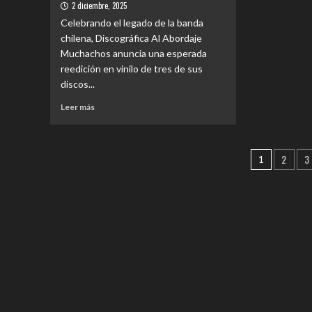
3000”
2 diciembre, 2025
VIVO”
su
Celebrando el legado de la banda
en
nuev
chilena, Discográfica Al Abordaje
CD
vinilo
y
Muchachos anuncia una esperada
ya
Vinilo
reedición en vinilo de tres de sus
dispo
en
discos...
disqu
Leer
Leer más
más
sobre
REEDITAN
Pagina
2
3
EN
1
VINILO
de
DISCOS
entrad
INSIGNES
DE
LOS
TRES