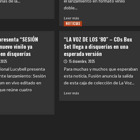
as de la...
el lanzamiento en formato vinilo
García
doble...
o
Leer
Leer más
e
más
NOTICIAS
TIVAL
sobre
ICAS
LA
presenta “SESIÓN
“LA VOZ DE LOS ‘80″ – CDs Box
LEY
nuevo vinilo ya
Set llega a disquerías en una
DO”
lanza
ra
 en disquerías
esperada versión
reedición
de
 2025
15 diciembre, 2025
su
ional Lucybell presenta
Para muchas y muchos que esperaban
disco
nte lanzamiento: Sesión
ertos
esta noticia, Fusión anuncia la salida
fundacional
itos
um en vivo editado en
de esta caja de colección de La Voz...
«1988»
en
 que reúne cuatro
Leer
Leer más
iago
formato
más
de
sobre
vinilo
“LA
doble
VOZ
e
DE
BELL
LOS
enta
‘80″
IÓN
–