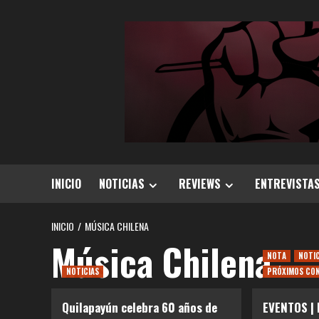
Saltar
al
contenido
INICIO
NOTICIAS
REVIEWS
ENTREVISTA
INICIO
MÚSICA CHILENA
Música Chilena
NOTA
NOTI
NOTICIAS
PRÓXIMOS CO
Quilapayún celebra 60 años de
EVENTOS | 