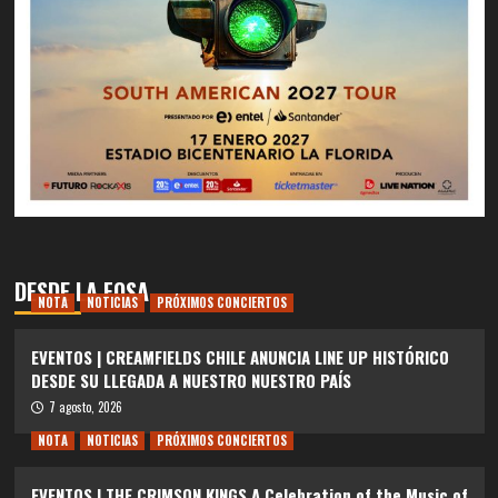
DESDE LA FOSA
NOTA
NOTICIAS
PRÓXIMOS CONCIERTOS
EVENTOS | CREAMFIELDS CHILE ANUNCIA LINE UP HISTÓRICO
DESDE SU LLEGADA A NUESTRO NUESTRO PAÍS
7 agosto, 2026
NOTA
NOTICIAS
PRÓXIMOS CONCIERTOS
EVENTOS | THE CRIMSON KINGS A Celebration of the Music of