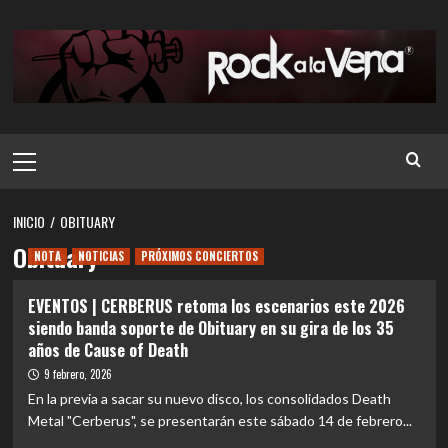
Saltar
al
contenido
Menú
principal
INICIO
OBITUARY
Obituary
NOTA
NOTICIAS
PRÓXIMOS CONCIERTOS
EVENTOS | CERBERUS retoma los escenarios este 2026
siendo banda soporte de Obituary en su gira de los 35
años de Cause of Death
9 febrero, 2026
En la previa a sacar su nuevo disco, los consolidados Death
Metal "Cerberus", se presentarán este sábado 14 de febrero...