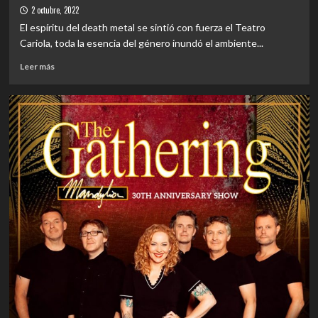
mejores
2 octubre, 2022
singles
El espíritu del death metal se sintió con fuerza el Teatro
del
Cariola, toda la esencia del género inundó el ambiente...
mes
de
Leer
Leer más
Diciembre
más
según
sobre
RALV
REVIEW
CONCIERTO
|
Obituary:
El
gran
ritual
del
death
metal
se
tomó
la
noche
en
el