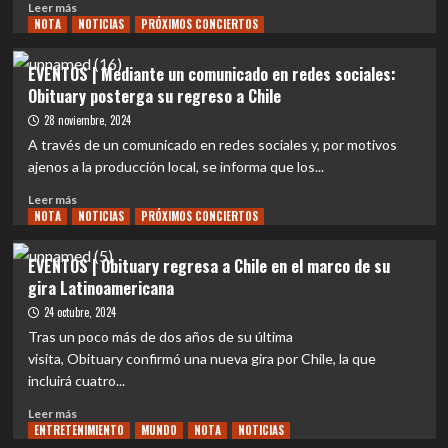
Leer
Leer más
Cause
Chile
NOTA
más
NOTICIAS
PRÓXIMOS CONCIERTOS
of
para
sobre
Death
celebrar
EVENTOS
EVENTOS | Mediante un comunicado en redes sociales:
los
|
Obituary posterga su regreso a Chile
35
Obituary
años
retoma
28 noviembre, 2024
del
su
A través de un comunicado en redes sociales y, por motivos
disco
gira
ajenos a la producción local, se informa que los...
“Cause
latinoamericana
of
con
Leer
Leer más
Death”
nuevas
NOTA
más
NOTICIAS
PRÓXIMOS CONCIERTOS
fechas
sobre
en
EVENTOS
EVENTOS | Obituary regresa a Chile en el marco de su
Chile
|
gira Latinoamericana
Mediante
un
24 octubre, 2024
comunicado
Tras un poco más de dos años de su última
en
visita, Obituary confirmó una nueva gira por Chile, la que
redes
incluirá cuatro...
sociales:
Obituary
Leer
Leer más
posterga
ENTRETENIMIENTO
más
MUNDO
NOTA
NOTICIAS
su