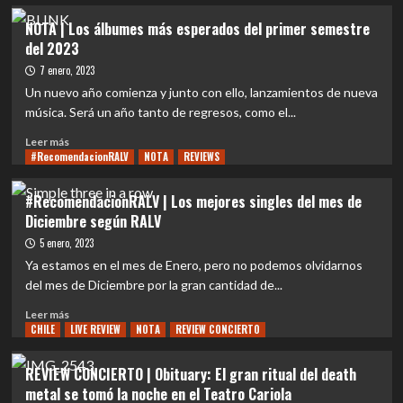
sobre
regreso
EVENTOS
NOTA | Los álbumes más esperados del primer semestre
a
|
del 2023
Chile
Obituary
regresa
7 enero, 2023
a
Un nuevo año comienza y junto con ello, lanzamientos de nueva
Chile
música. Será un año tanto de regresos, como el...
en
el
Leer
Leer más
marco
#RecomendacionRALV
más
NOTA
REVIEWS
de
sobre
su
NOTA
#RecomendacionRALV | Los mejores singles del mes de
gira
|
Diciembre según RALV
Latinoamericana
Los
álbumes
5 enero, 2023
más
Ya estamos en el mes de Enero, pero no podemos olvidarnos
esperados
del mes de Diciembre por la gran cantidad de...
del
primer
Leer
Leer más
semestre
CHILE
más
LIVE REVIEW
NOTA
REVIEW CONCIERTO
del
sobre
2023
#RecomendacionRALV
REVIEW CONCIERTO | Obituary: El gran ritual del death
|
metal se tomó la noche en el Teatro Cariola
Los