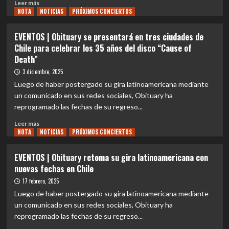
Leer
Leer más
NOTA
más
NOTICIAS
PRÓXIMOS CONCIERTOS
sobre
EVENTOS
EVENTOS | Obituary se presentará en tres ciudades de
|
Chile para celebrar los 35 años del disco “Cause of
CERBERUS
Death”
retoma
los
3 diciembre, 2025
escenarios
Luego de haber postergado su gira latinoamericana mediante
este
un comunicado en sus redes sociales, Obituary ha
2026
reprogramado las fechas de su regreso...
siendo
banda
Leer
Leer más
soporte
NOTA
más
NOTICIAS
PRÓXIMOS CONCIERTOS
de
sobre
Obituary
EVENTOS
EVENTOS | Obituary retoma su gira latinoamericana con
en
|
nuevas fechas en Chile
su
Obituary
gira
se
17 febrero, 2025
de
presentará
Luego de haber postergado su gira latinoamericana mediante
los
en
un comunicado en sus redes sociales, Obituary ha
35
tres
años
reprogramado las fechas de su regreso...
ciudades
de
de