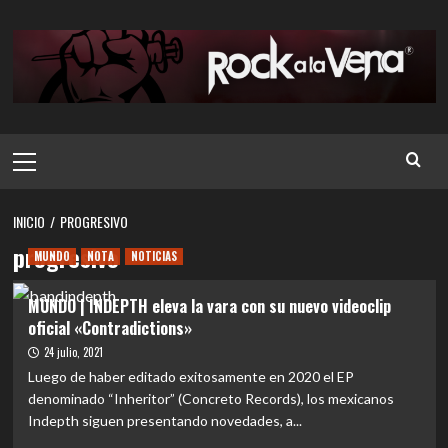
Saltar
al
contenido
Menú
principal
INICIO
PROGRESIVO
progresivo
MUNDO
NOTA
NOTICIAS
MUNDO | INDEPTH eleva la vara con su nuevo videoclip
oficial «Contradictions»
24 julio, 2021
Luego de haber editado exitosamente en 2020 el EP
denominado “Inheritor” (Concreto Records), los mexicanos
Indepth siguen presentando novedades, a...