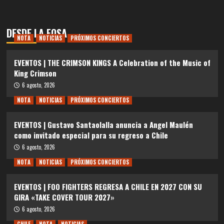
DESDE LA FOSA
NOTA
NOTICIAS
PRÓXIMOS CONCIERTOS
EVENTOS | THE CRIMSON KINGS A Celebration of the Music of
King Crimson
6 agosto, 2026
NOTA
NOTICIAS
PRÓXIMOS CONCIERTOS
EVENTOS | Gustavo Santaolalla anuncia a Angel Maulén
como invitado especial para su regreso a Chile
6 agosto, 2026
NOTA
NOTICIAS
PRÓXIMOS CONCIERTOS
EVENTOS | FOO FIGHTERS REGRESA A CHILE EN 2027 CON SU
GIRA «TAKE COVER TOUR 2027»
6 agosto, 2026