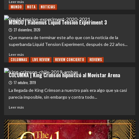
Leer
Leer más
MUNDO
más
NOTA
NOTICIAS
sobre
MUNDO
MUNDO | Habemus Liquid Tension Experiment 3
|
27 diciembre, 2020
INDEPTH
eleva
Que manera de terminar este año que con la noticia de la
la
superbanda Liquid Tension Experiment, después de 22 años...
vara
Leer
con
Leer más
COLUMNAS
más
LIVE REVIEW
REVIEW CONCIERTO
REVIEWS
su
sobre
nuevo
MUNDO
videoclip
COLUMNA | King Crimson hipnotizó al Movistar Arena
|
oficial
17 octubre, 2019
Habemus
«Contradictions»
Liquid
La llegada de King Crimson a nuestro país era algo que ya casi
Tension
parecía imposible, sin embargo y contra todo...
Experiment
Leer
3
Leer más
más
sobre
COLUMNA
|
King