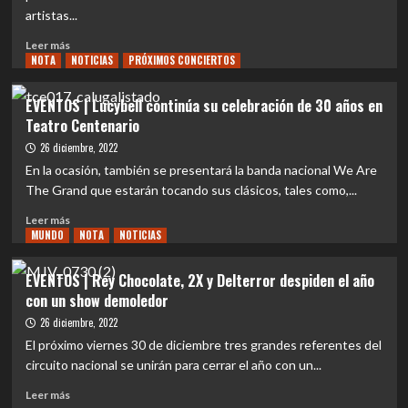
eligió
artistas...
a
sus
Leer
Leer más
15
NOTA
más
NOTICIAS
PRÓXIMOS CONCIERTOS
mejores
sobre
álbumes
EVENTOS
EVENTOS | Lucybell continúa su celebración de 30 años en
de
|
Teatro Centenario
metal
Teatro
del
Centenario
26 diciembre, 2022
2022
vibrará
En la ocasión, también se presentará la banda nacional We Are
con
The Grand que estarán tocando sus clásicos, tales como,...
el
concierto
Leer
Leer más
de
MUNDO
más
NOTA
NOTICIAS
Kuervos
sobre
del
EVENTOS
EVENTOS | Rey Chocolate, 2X y Delterror despiden el año
Sur
|
con un show demoledor
Lucybell
continúa
26 diciembre, 2022
su
El próximo viernes 30 de diciembre tres grandes referentes del
celebración
circuito nacional se unirán para cerrar el año con un...
de
30
Leer
Leer más
años