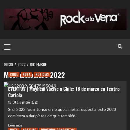
Saltar
al
contenido
Menú
principal
INICIO
2022
DICIEMBRE
Mes:
diciembre 2022
CHILE
NOTA
NOTICIAS
EVENTOS | Mayhem vuelve a Chile: 18 de marzo en Teatro
Cariola
30 diciembre, 2022
Si el 2022 fue intenso en lo que a metal respecta, este 2023
comienza a dar pistas de que también...
Leer
Leer más
más