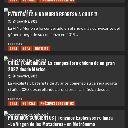
NOTA
NOTICIAS
PRÓXIMOS CONCIERTOS
sobre
EVENTOS
EVENTOS | LA H NO MURIÓ REGRESA A CHILE!!!
|
29 diciembre, 2022
Mayhem
vuelve
La H No Murió se ha convertido en el show más convocante del
a
género luego de su comienzo en 2019...
Chile:
Leer
18
Leer más
CHILE
más
NOTA
NOTICIAS
de
sobre
marzo
EVENTOS
en
CHILE | Cancamusa: La compositora chilena de un gran
|
Teatro
2022 desde México
LA
Cariola
H
28 diciembre, 2022
NO
La vocalista y baterista de 33 años comenzó su carrera solista
MURIÓ
el año 2020, desarrollando así una prolífica música desde...
REGRESA
A
Leer
Leer más
CHILE!!!
CHILE
más
NOTICIAS
PRÓXIMOS CONCIERTOS
sobre
CHILE
PRÓXIMOS CONCIERTOS | Tenemos Explosivos re lanza
|
«La Virgen de los Mataderos» en Metrónomo
Cancamusa: