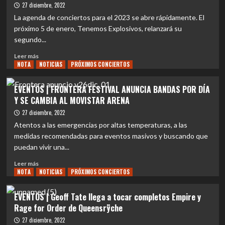
La
27 diciembre, 2022
compositora
La agenda de conciertos para el 2023 se abre rápidamente. El
chilena
próximo 5 de enero, Tenemos Explosivos, relanzará su
de
segundo...
un
gran
Leer
Leer más
2022
NOTA
más
NOTICIAS
PRÓXIMOS CONCIERTOS
desde
sobre
México
PRÓXIMOS
EVENTOS | FRONTERA FESTIVAL ANUNCIA BANDAS POR DÍA
CONCIERTOS
Y SE CAMBIA AL MOVISTAR ARENA
|
Tenemos
27 diciembre, 2022
Explosivos
Atentos a las emergencias por altas temperaturas, a las
re
medidas recomendadas para eventos masivos y buscando que
lanza
puedan vivir una...
«La
Virgen
Leer
Leer más
de
NOTA
más
NOTICIAS
PRÓXIMOS CONCIERTOS
los
sobre
Mataderos»
EVENTOS
EVENTOS | Geoff Tate llega a tocar completos Empire y
en
|
Rage for Order de Queensrÿche
Metrónomo
FRONTERA
FESTIVAL
27 diciembre, 2022