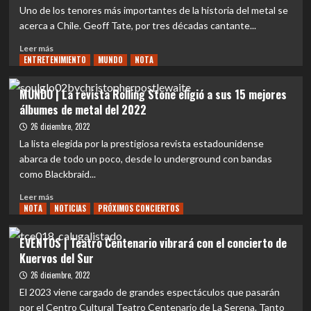
ANUNCIA
Uno de los tenores más importantes de la historia del metal se
BANDAS
acerca a Chile. Geoff Tate, por tres décadas cantante...
POR
DÍA
Leer
Leer más
Y
ENTRETENIMIENTO
más
MUNDO
NOTA
SE
sobre
CAMBIA
EVENTOS
MUNDO | La revista Rolling Stone eligió a sus 15 mejores
AL
|
álbumes de metal del 2022
MOVISTAR
Geoff
ARENA
Tate
26 diciembre, 2022
llega
La lista elegida por la prestigiosa revista estadounidense
a
abarca de todo un poco, desde lo underground con bandas
tocar
como Blackbraid...
completos
Empire
Leer
Leer más
y
NOTA
más
NOTICIAS
PRÓXIMOS CONCIERTOS
Rage
sobre
for
MUNDO
EVENTOS | Teatro Centenario vibrará con el concierto de
Order
|
Kuervos del Sur
de
La
Queensrÿche
revista
26 diciembre, 2022
Rolling
El 2023 viene cargado de grandes espectáculos que pasarán
Stone
por el Centro Cultural Teatro Centenario de La Serena. Tanto