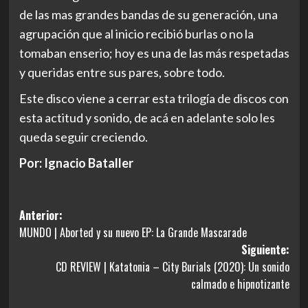
de las mas grandes bandas de su generación, una
agrupación que al inicio recibió burlas o no la
tomaban enserio; hoy es una de las más respetadas
y queridas entre sus pares, sobre todo.
Este disco viene a cerrar esta trilogía de discos con
esta actitud y sonido, de acá en adelante solo les
queda seguir creciendo.
Por: Ignacio Bataller
Navegación
Anterior:
MUNDO | Aborted y su nuevo EP: La Grande Mascarade
de
Siguiente:
entradas
CD REVIEW | Katatonia – City Burials (2020): Un sonido
calmado e hipnotizante