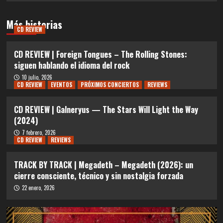
Más historias
CD REVIEW
CD REVIEW | Foreign Tongues – The Rolling Stones:
siguen hablando el idioma del rock
10 julio, 2026
CD REVIEW
EVENTOS
PRÓXIMOS CONCIERTOS
REVIEWS
CD REVIEW | Galneryus — The Stars Will Light the Way
(2024)
7 febrero, 2026
CD REVIEW
REVIEWS
TRACK BY TRACK | Megadeth – Megadeth (2026): un
cierre consciente, técnico y sin nostalgia forzada
22 enero, 2026