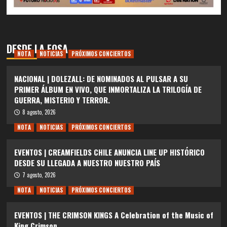
DESDE LA FOSA
NOTA
NOTICIAS
PRÓXIMOS CONCIERTOS
NACIONAL | DOLEZALL: DE NOMINADOS AL PULSAR A SU
PRIMER ÁLBUM EN VIVO, QUE INMORTALIZA LA TRILOGÍA DE
GUERRA, MISTERIO Y TERROR.
8 agosto, 2026
NOTA
NOTICIAS
PRÓXIMOS CONCIERTOS
EVENTOS | CREAMFIELDS CHILE ANUNCIA LINE UP HISTÓRICO
DESDE SU LLEGADA A NUESTRO NUESTRO PAÍS
7 agosto, 2026
NOTA
NOTICIAS
PRÓXIMOS CONCIERTOS
EVENTOS | THE CRIMSON KINGS A Celebration of the Music of
King Crimson