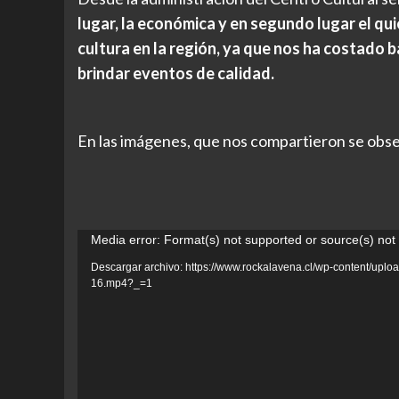
lugar, la económica y en segundo lugar el qui
cultura en la región, ya que nos ha costado 
brindar eventos de calidad.
En las imágenes, que nos compartieron se obse
Reproductor
Media error: Format(s) not supported or source(s) not
de
Descargar archivo: https://www.rockalavena.cl/wp-content/u
16.mp4?_=1
vídeo