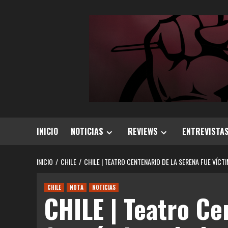
Saltar
al
contenido
INICIO
NOTICIAS
REVIEWS
ENTREVISTA
INICIO
CHILE
CHILE | TEATRO CENTENARIO DE LA SERENA FUE VÍC
CHILE
NOTA
NOTICIAS
CHILE | Teatro Ce