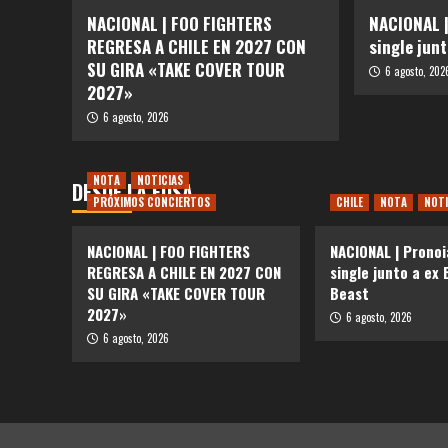
NACIONAL | FOO FIGHTERS
NACIONAL |
REGRESA A CHILE EN 2027 CON
single junt
SU GIRA «TAKE COVER TOUR
6 agosto, 202
2027»
6 agosto, 2026
NOTA
NOTICIAS
DESDE LA FOSA
PRÓXIMOS CONCIERTOS
CHILE
NOTA
NOTI
NACIONAL | FOO FIGHTERS
NACIONAL | Pronoi
REGRESA A CHILE EN 2027 CON
single junto a ex 
SU GIRA «TAKE COVER TOUR
Beast
2027»
6 agosto, 2026
6 agosto, 2026