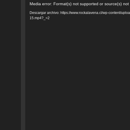
Reproductor
Media error: Format(s) not supported or source(s) not
de
Descargar archivo: https://www.rockalavena.cl/wp-content/u
15.mp4?_=2
vídeo