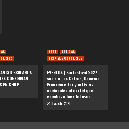
IAS
NOTA
NOTICIAS
CIERTOS
PRÓXIMOS CONCIERTOS
UANTXO SKALARI &
EVENTOS | Surfestival 2027
ITES CONFIRMAN
suma a Los Cafres, Donavon
S EN CHILE
Frankenreiter y artistas
nacionales al cartel que
6
encabeza Jack Johnson
6 agosto, 2026