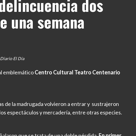
 delincuencia dos
de una semana
Diario El Día
 al emblemático
Centro Cultural Teatro Centenario
 de la madrugada volvieron a entrar y sustrajeron
los espectáculos y mercadería, entre otras especies.
ñalaron que se trata de una doble pérdida.
En primer