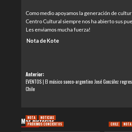
Como medio apoyamos la generación de cultura 
Centro Cultural siempre nos ha abierto sus puer
Les enviamos mucha fuerza!
Nota de Kote
Navegación
Anterior:
EVENTOS | El músico sueco-argentino José González regres
de
Chile
entradas
NOTA
NOTICIAS
Más historias
PRÓXIMOS CONCIERTOS
CHILE
NOTA