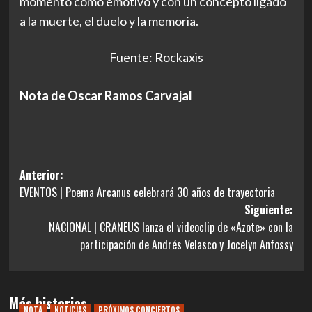
momento como emotivo y con un concepto ligado
a la muerte, el duelo y la memoria.
Fuente: Rockaxis
Nota de Oscar Ramos Carvajal
Navegación
Anterior:
EVENTOS | Poema Arcanus celebrará 30 años de trayectoria
de
Siguiente:
entradas
NACIONAL | CRANEUS lanza el videoclip de «Azote» con la
participación de Andrés Velasco y Jocelyn Anfossy
Más historias
NOTA
NOTICIAS
PRÓXIMOS CONCIERTOS