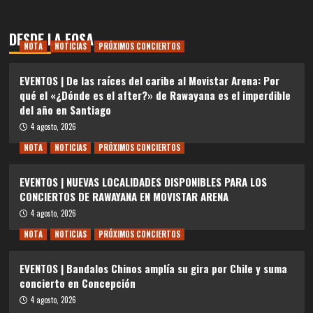
DESDE LA FOSA
NOTA
NOTICIAS
PRÓXIMOS CONCIERTOS
EVENTOS | De las raíces del caribe al Movistar Arena: Por
qué el «¿Dónde es el after?» de Rawayana es el imperdible
del año en Santiago
4 agosto, 2026
NOTA
NOTICIAS
PRÓXIMOS CONCIERTOS
EVENTOS | NUEVAS LOCALIDADES DISPONIBLES PARA LOS
CONCIERTOS DE RAWAYANA EN MOVISTAR ARENA
4 agosto, 2026
NOTA
NOTICIAS
PRÓXIMOS CONCIERTOS
EVENTOS | Bandalos Chinos amplía su gira por Chile y suma
concierto en Concepción
4 agosto, 2026