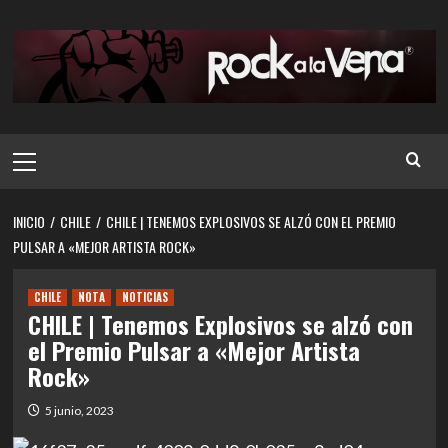
Saltar
al
contenido
Menú
principal
INICIO
CHILE
CHILE | TENEMOS EXPLOSIVOS SE ALZÓ CON EL PREMIO
PULSAR A «MEJOR ARTISTA ROCK»
CHILE
NOTA
NOTICIAS
CHILE | Tenemos Explosivos se alzó con
el Premio Pulsar a «Mejor Artista
Rock»
5 junio, 2023