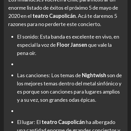
enorme listado de éxitos el próximo 5 de mayo de
2020 en el
teatro Caupolicán
. Acá te daremos 5
razones para no perderte este concierto.
El sonido: Esta banda es excelente en vivo, en
especial la voz de
Floor Jansen
que vale la
pena oír.
Las canciones: Los temas de
Nightwish
son de
los mejores temas dentro del metal sinfónico y
es porque son canciones para lugares amplios
y a su vez, son grandes odas épicas.
El lugar: El
teatro Caupolicán
ha albergado
una cantidad enorme de grandes conciertos y