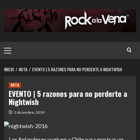
Saltar
al
contenido
Menú
principal
INICIO
NOTA
EVENTO | 5 RAZONES PARA NO PERDERTE A NIGHTWISH
NOTA
EVENTO | 5 razones para no perderte a
Nightwish
2 diciembre, 2019
Los finlandeses vuelven a Chile para mostrar un