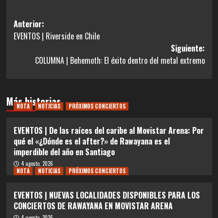
Navegación
Anterior:
EVENTOS | Riverside en Chile
de
Siguiente:
entradas
COLUMNA | Behemoth: El éxito dentro del metal extremo
Más historias
NOTA
NOTICIAS
PRÓXIMOS CONCIERTOS
EVENTOS | De las raíces del caribe al Movistar Arena: Por
qué el «¿Dónde es el after?» de Rawayana es el
imperdible del año en Santiago
4 agosto, 2026
NOTA
NOTICIAS
PRÓXIMOS CONCIERTOS
EVENTOS | NUEVAS LOCALIDADES DISPONIBLES PARA LOS
CONCIERTOS DE RAWAYANA EN MOVISTAR ARENA
4 agosto, 2026