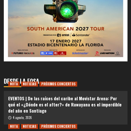
DESDE LA FOSA
NOTA
NOTICIAS
PRÓXIMOS CONCIERTOS
EVENTOS | De las raíces del caribe al Movistar Arena: Por
qué el «¿Dónde es el after?» de Rawayana es el imperdible
del año en Santiago
4 agosto, 2026
NOTA
NOTICIAS
PRÓXIMOS CONCIERTOS