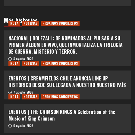
Más historias
NOTA
NOTICIAS
PRÓXIMOS CONCIERTOS
NACIONAL | DOLEZALL: DE NOMINADOS AL PULSAR A SU
PRIMER ÁLBUM EN VIVO, QUE INMORTALIZA LA TRILOGÍA
DE GUERRA, MISTERIO Y TERROR.
8 agosto, 2026
NOTA
NOTICIAS
PRÓXIMOS CONCIERTOS
EVENTOS | CREAMFIELDS CHILE ANUNCIA LINE UP
HISTÓRICO DESDE SU LLEGADA A NUESTRO NUESTRO PAÍS
7 agosto, 2026
NOTA
NOTICIAS
PRÓXIMOS CONCIERTOS
EVENTOS | THE CRIMSON KINGS A Celebration of the
Music of King Crimson
6 agosto, 2026