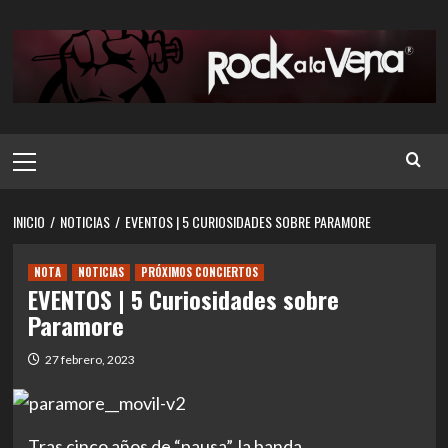
Saltar
al
contenido
Menú
principal
INICIO
NOTICIAS
EVENTOS | 5 CURIOSIDADES SOBRE PARAMORE
NOTA
NOTICIAS
PRÓXIMOS CONCIERTOS
EVENTOS | 5 Curiosidades sobre
Paramore
27 febrero, 2023
Tras cinco años de “pausa”, la banda