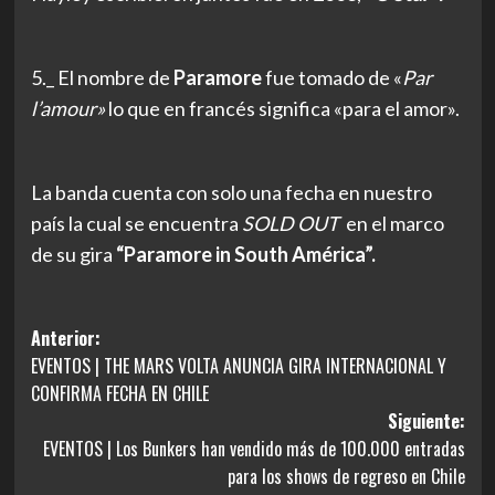
5._ El nombre de
Paramore
fue tomado de «
Par
l’amour»
lo que en francés significa «para el amor».
La banda cuenta con solo una fecha en nuestro
país la cual se encuentra
SOLD OUT
en el marco
de su gira
“Paramore in South América”.
Navegación
Anterior:
EVENTOS | THE MARS VOLTA ANUNCIA GIRA INTERNACIONAL Y
de
CONFIRMA FECHA EN CHILE
entradas
Siguiente:
EVENTOS | Los Bunkers han vendido más de 100.000 entradas
para los shows de regreso en Chile