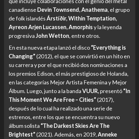
que incluye colaboraciones con el genio del metal
canadiense
Devin Townsend, Anathema
, el grupo
de folk islandés
Árstíðir, Within Temptation,
Ayreon Arjen Lucassen, Amorphis
y la leyenda
progresiva
John Wetton
, entre otros.
En esta nueva etapa lanzó el disco
“Everything is
Changing”
(2012), el que se convirtió en un hito en
su carrera y por el que recibió dos nominaciones a
los premios Edison, el más prestigioso de Holanda,
en las categorías Mejor Artista Femenina y Mejor
Álbum. Luego, junto a la banda
VUUR,
presentó
“In
This Moment We Are Free – Cities”
(2017),
después de lo cual ha realizado una serie de
estrenos, entre los que se encuentra su nuevo
álbum solista
“The Darkest Skies Are The
Brightest”
(2021). Además, en 2019,
Anneke