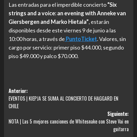
Las entradas para el imperdible concierto
“Six
strings and a voice: an evening with Anneke van
Giersbergen and Marko Hietala”
, estarán
disponibles desde este viernes 9 de junio a las
10:00 horas, a través de
PuntoTicket
. Valores, sin
cargo por servicio: primer piso $44.000, segundo
piso $49.000 y palco $70.000.
Navegación
Anterior:
EVENTOS | KIEPJA SE SUMA AL CONCIERTO DE HAGGARD EN
de
CHILE
entradas
Siguiente:
NOTA | Las 5 mejores canciones de Whitesnake con Steve Vai en
guitarra