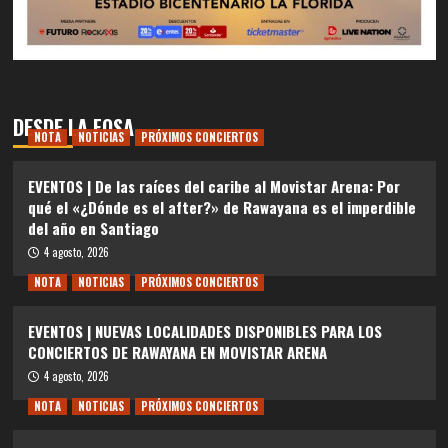
DESDE LA FOSA
NOTA
NOTICIAS
PRÓXIMOS CONCIERTOS
EVENTOS | De las raíces del caribe al Movistar Arena: Por
qué el «¿Dónde es el after?» de Rawayana es el imperdible
del año en Santiago
4 agosto, 2026
NOTA
NOTICIAS
PRÓXIMOS CONCIERTOS
EVENTOS | NUEVAS LOCALIDADES DISPONIBLES PARA LOS
CONCIERTOS DE RAWAYANA EN MOVISTAR ARENA
4 agosto, 2026
NOTA
NOTICIAS
PRÓXIMOS CONCIERTOS