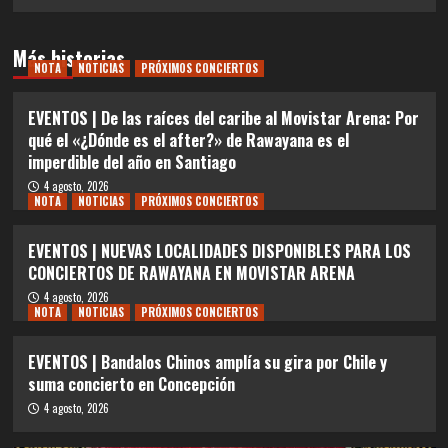
Más historias
NOTA
NOTICIAS
PRÓXIMOS CONCIERTOS
EVENTOS | De las raíces del caribe al Movistar Arena: Por
qué el «¿Dónde es el after?» de Rawayana es el
imperdible del año en Santiago
4 agosto, 2026
NOTA
NOTICIAS
PRÓXIMOS CONCIERTOS
EVENTOS | NUEVAS LOCALIDADES DISPONIBLES PARA LOS
CONCIERTOS DE RAWAYANA EN MOVISTAR ARENA
4 agosto, 2026
NOTA
NOTICIAS
PRÓXIMOS CONCIERTOS
EVENTOS | Bandalos Chinos amplía su gira por Chile y
suma concierto en Concepción
4 agosto, 2026