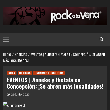
Saltar
al
contenido
Menú
principal
INICIO
NOTICIAS
EVENTOS | ANNEKE Y HIETALA EN CONCEPCIÓN: ¡SE ABREN
MÁS LOCALIDADES!
NOTA
NOTICIAS
PRÓXIMOS CONCIERTOS
EVENTOS | Anneke y Hietala en
Concepción: ¡Se abren más localidades!
29 junio, 2023