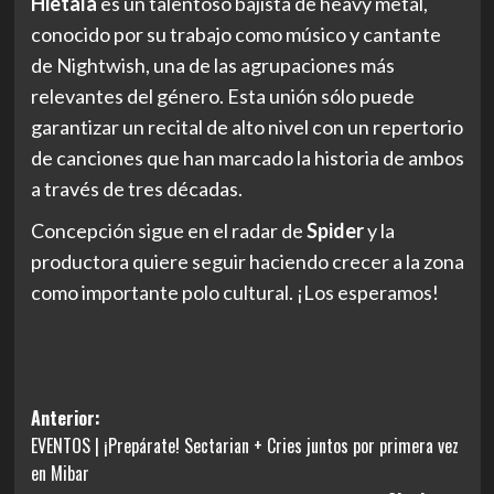
Hietala
es un talentoso bajista de heavy metal,
conocido por su trabajo como músico y cantante
de Nightwish, una de las agrupaciones más
relevantes del género. Esta unión sólo puede
garantizar un recital de alto nivel con un repertorio
de canciones que han marcado la historia de ambos
a través de tres décadas.
Concepción sigue en el radar de
Spider
y la
productora quiere seguir haciendo crecer a la zona
como importante polo cultural. ¡Los esperamos!
Navegación
Anterior:
EVENTOS | ¡Prepárate! Sectarian + Cries juntos por primera vez
de
en Mibar