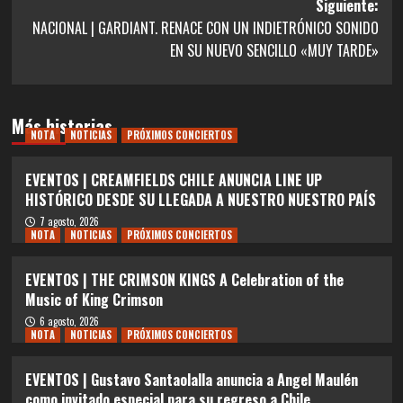
entradas
Siguiente:
NACIONAL | GARDIANT. RENACE CON UN INDIETRÓNICO SONIDO
EN SU NUEVO SENCILLO «MUY TARDE»
Más historias
NOTA
NOTICIAS
PRÓXIMOS CONCIERTOS
EVENTOS | CREAMFIELDS CHILE ANUNCIA LINE UP
HISTÓRICO DESDE SU LLEGADA A NUESTRO NUESTRO PAÍS
7 agosto, 2026
NOTA
NOTICIAS
PRÓXIMOS CONCIERTOS
EVENTOS | THE CRIMSON KINGS A Celebration of the
Music of King Crimson
6 agosto, 2026
NOTA
NOTICIAS
PRÓXIMOS CONCIERTOS
EVENTOS | Gustavo Santaolalla anuncia a Angel Maulén
como invitado especial para su regreso a Chile