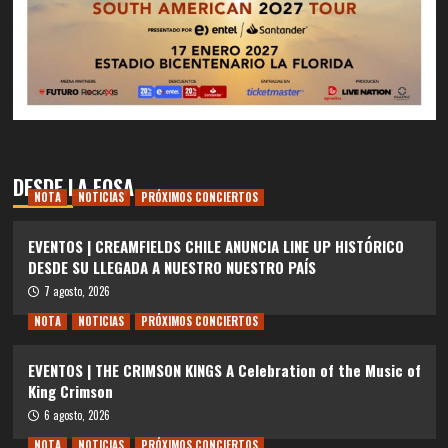
DESDE LA FOSA
NOTA
NOTICIAS
PRÓXIMOS CONCIERTOS
EVENTOS | CREAMFIELDS CHILE ANUNCIA LINE UP HISTÓRICO
DESDE SU LLEGADA A NUESTRO NUESTRO PAÍS
7 agosto, 2026
NOTA
NOTICIAS
PRÓXIMOS CONCIERTOS
EVENTOS | THE CRIMSON KINGS A Celebration of the Music of
King Crimson
6 agosto, 2026
NOTA
NOTICIAS
PRÓXIMOS CONCIERTOS