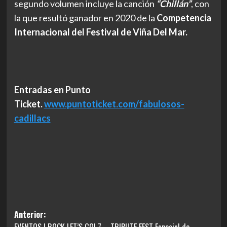
segundo volumen incluye la canción
“Chillán”
, con
la que resultó ganador en 2020 de la
Competencia
Internacional del Festival de Viña Del Mar.
Entradas en Punto
Ticket.
www.puntoticket.com/fabulosos-
cadillacs
Navegación
Anterior:
EVENTOS | ROCK LET’S GO! 7 – TRIBUTE FEST Especial de