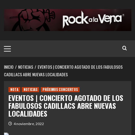
Saltar
al
contenido
Menú
principal
INICIO
NOTICIAS
EVENTOS | CONCIERTO AGOTADO DE LOS FABULOSOS
CADILLACS ABRE NUEVAS LOCALIDADES
NOTA
NOTICIAS
PRÓXIMOS CONCIERTOS
EVENTOS | CONCIERTO AGOTADO DE LOS
FABULOSOS CADILLACS ABRE NUEVAS
LOCALIDADES
4 noviembre, 2022