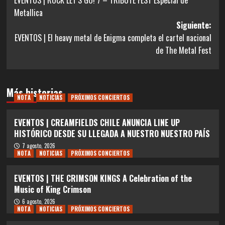
de
Metallica
entradas
Siguiente:
EVENTOS | El heavy metal de Enigma completa el cartel nacional
de The Metal Fest
Más historias
NOTA
NOTICIAS
PRÓXIMOS CONCIERTOS
EVENTOS | CREAMFIELDS CHILE ANUNCIA LINE UP
HISTÓRICO DESDE SU LLEGADA A NUESTRO NUESTRO PAÍS
7 agosto, 2026
NOTA
NOTICIAS
PRÓXIMOS CONCIERTOS
EVENTOS | THE CRIMSON KINGS A Celebration of the
Music of King Crimson
6 agosto, 2026
NOTA
NOTICIAS
PRÓXIMOS CONCIERTOS