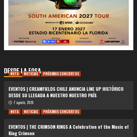
DESDE LA FOSA
NOTA
NOTICIAS
PRÓXIMOS CONCIERTOS
EVENTOS | CREAMFIELDS CHILE ANUNCIA LINE UP HISTÓRICO
DESDE SU LLEGADA A NUESTRO NUESTRO PAÍS
7 agosto, 2026
NOTA
NOTICIAS
PRÓXIMOS CONCIERTOS
EVENTOS | THE CRIMSON KINGS A Celebration of the Music of
King Crimson