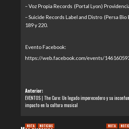
– Voz Propia Records (Portal Lyon) Providenci
– Suicide Records Label and Distro (Persa Bio B
189 y 220.
Evento Facebook:
https://web.facebook.com/events/1461605
Navegación
Anterior:
EVENTOS | The Cure: Un legado imperecedero y su inconfun
de
impacto en la cultura musical
entradas
NOTA
NOTICIAS
NOTA
NOTI