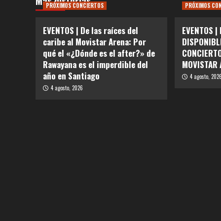
Más historias
PRÓXIMOS CONCIERTOS
PRÓXIMOS CO
EVENTOS | De las raíces del
EVENTOS |
caribe al Movistar Arena: Por
DISPONIBL
qué el «¿Dónde es el after?» de
CONCIERTO
Rawayana es el imperdible del
MOVISTAR 
año en Santiago
4 agosto, 202
4 agosto, 2026