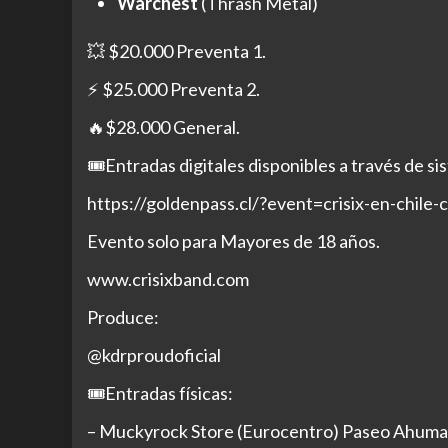
Warchest
(Thrash Metal)
💥
$20.000 Preventa 1.
⚡ $
25.000 Preventa 2.
🔥
$28.000 General.
🎟
Entradas digitales disponibles a través de s
https://goldenpass.cl/?event=crisix-en-chile-
Evento solo para Mayores de 18 años.
www.crisixband.com
Produce:
@kdrproudoficial
🎟
Entradas físicas:
– Muckyrock Store (Eurocentro) Paseo Ahumada