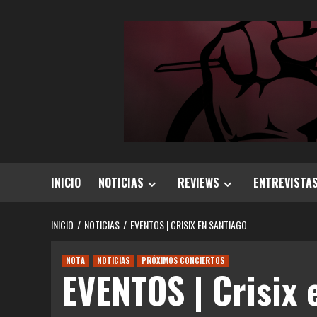
Saltar
al
contenido
INICIO
NOTICIAS
REVIEWS
ENTREVISTA
INICIO
NOTICIAS
EVENTOS | CRISIX EN SANTIAGO
NOTA
NOTICIAS
PRÓXIMOS CONCIERTOS
EVENTOS | Crisix 