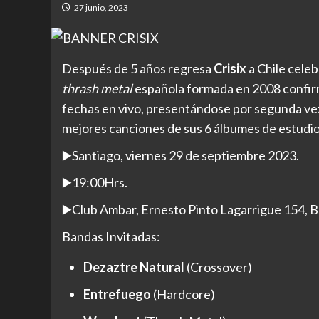
27 junio, 2023
Después de 5 años regresa
Crisix
a Chile celeb
thrash metal
española formada en 2008 confir
fechas en vivo, presentándose por segunda vez
mejores canciones de sus 6 álbumes de estudio
▶
️Santiago, viernes 29 de septiembre 2023.
▶
️19:00Hrs.
▶
️Club Ambar, Ernesto Pinto Lagarrigue 154, Ba
Bandas Invitadas:
Dezaztre Natural
(Crossover)
Entrefuego
(Hardcore)