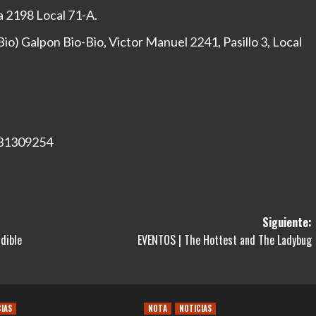
a 2198 Local 71-A.
io) Galpon Bio-Bio, Victor Manuel 2241, Pasillo 3, Local
931309254
Siguiente:
dible
EVENTOS | The Hottest and The Ladybug
CIAS
NOTA
NOTICIAS