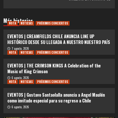
Más historias
NOTA
NOTICIAS
PRÓXIMOS CONCIERTOS
EVENTOS | CREAMFIELDS CHILE ANUNCIA LINE UP
HISTÓRICO DESDE SU LLEGADA A NUESTRO NUESTRO PAÍS
7 agosto, 2026
NOTA
NOTICIAS
PRÓXIMOS CONCIERTOS
EVENTOS | THE CRIMSON KINGS A Celebration of the
Music of King Crimson
6 agosto, 2026
NOTA
NOTICIAS
PRÓXIMOS CONCIERTOS
EVENTOS | Gustavo Santaolalla anuncia a Angel Maulén
como invitado especial para su regreso a Chile
6 agosto, 2026