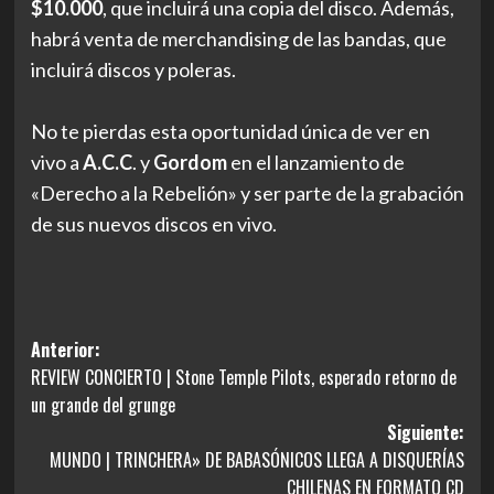
$10.000
, que incluirá una copia del disco. Además,
habrá venta de merchandising de las bandas, que
incluirá discos y poleras.
No te pierdas esta oportunidad única de ver en
vivo a
A.C.C
. y
Gordom
en el lanzamiento de
«Derecho a la Rebelión» y ser parte de la grabación
de sus nuevos discos en vivo.
Navegación
Anterior:
REVIEW CONCIERTO | Stone Temple Pilots, esperado retorno de
de
un grande del grunge
entradas
Siguiente:
MUNDO | TRINCHERA» DE BABASÓNICOS LLEGA A DISQUERÍAS
CHILENAS EN FORMATO CD