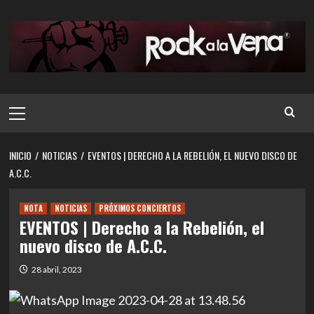
Saltar
al
contenido
Menú
principal
INICIO
NOTICIAS
EVENTOS | DERECHO A LA REBELIÓN, EL NUEVO DISCO DE
A.C.C.
NOTA
NOTICIAS
PRÓXIMOS CONCIERTOS
EVENTOS | Derecho a la Rebelión, el
nuevo disco de A.C.C.
28 abril, 2023