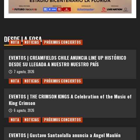
DESDE LA FOSA
NOTA
NOTICIAS
PRÓXIMOS CONCIERTOS
EVENTOS | CREAMFIELDS CHILE ANUNCIA LINE UP HISTÓRICO
DESDE SU LLEGADA A NUESTRO NUESTRO PAÍS
7 agosto, 2026
NOTA
NOTICIAS
PRÓXIMOS CONCIERTOS
EVENTOS | THE CRIMSON KINGS A Celebration of the Music of
King Crimson
6 agosto, 2026
NOTA
NOTICIAS
PRÓXIMOS CONCIERTOS
EVENTOS | Gustavo Santaolalla anuncia a Angel Maulén