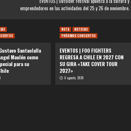
EVENTOS | Outsider Festival apuesta a la cultura y
emprendedores en las actividades del 25 y 26 de noviembre.
CIAS
NOTA
NOTICIAS
NCIERTOS
PRÓXIMOS CONCIERTOS
Gustavo Santaolalla
EVENTOS | FOO FIGHTERS
Angel Maulén como
REGRESA A CHILE EN 2027 CON
special para su
SU GIRA «TAKE COVER TOUR
Chile
2027»
6
6 agosto, 2026