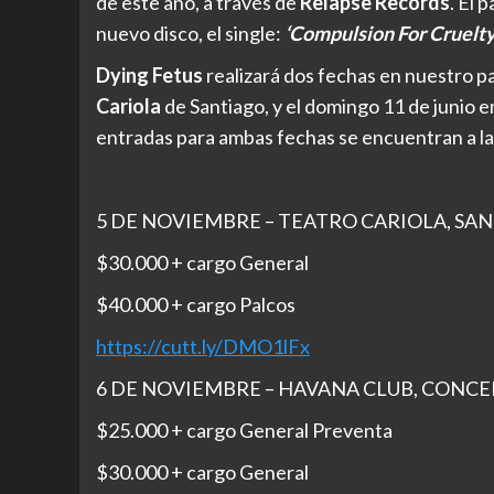
de este año, a través de
Relapse Records
. El 
nuevo disco, el single:
‘Compulsion For Cruelty
Dying Fetus
realizará dos fechas en nuestro paí
Cariola
de Santiago, y el domingo 11 de junio e
entradas para ambas fechas se encuentran a la 
5 DE NOVIEMBRE – TEATRO CARIOLA, SA
$30.000 + cargo General
$40.000 + cargo Palcos
https://cutt.ly/DMO1lFx
6 DE NOVIEMBRE – HAVANA CLUB, CONC
$25.000 + cargo General Preventa
$30.000 + cargo General