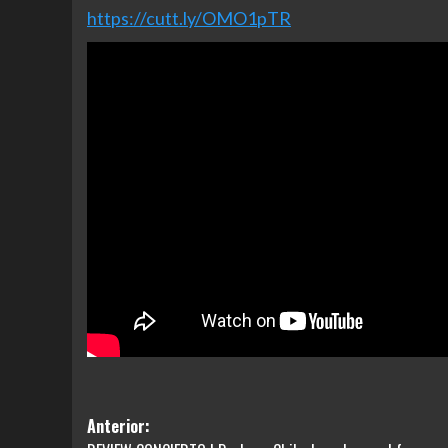
https://cutt.ly/OMO1pTR
Navegación
Anterior: