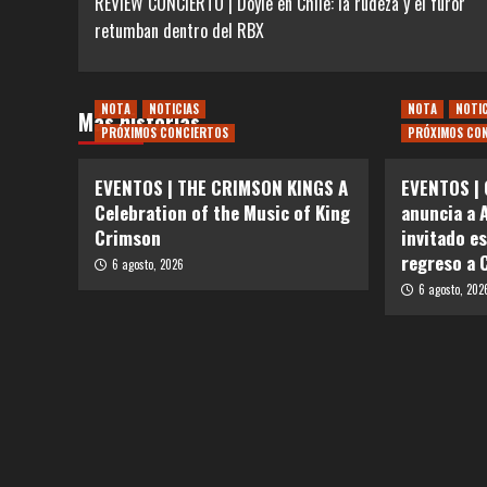
REVIEW CONCIERTO | Doyle en Chile: la rudeza y el furor
de
retumban dentro del RBX
entradas
NOTA
NOTICIAS
NOTA
NOTI
Más historias
PRÓXIMOS CONCIERTOS
PRÓXIMOS CO
EVENTOS | THE CRIMSON KINGS A
EVENTOS | 
Celebration of the Music of King
anuncia a 
Crimson
invitado e
regreso a 
6 agosto, 2026
6 agosto, 202