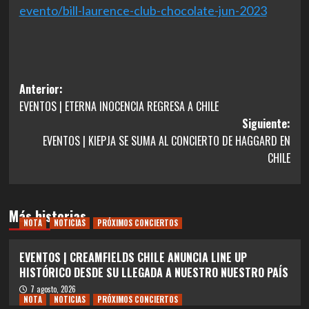
evento/bill-laurence-club-
chocolate-jun-2023
Navegación
Anterior:
EVENTOS | ETERNA INOCENCIA REGRESA A CHILE
de
Siguiente:
entradas
EVENTOS | KIEPJA SE SUMA AL CONCIERTO DE HAGGARD EN
CHILE
Más historias
NOTA
NOTICIAS
PRÓXIMOS CONCIERTOS
EVENTOS | CREAMFIELDS CHILE ANUNCIA LINE UP
HISTÓRICO DESDE SU LLEGADA A NUESTRO NUESTRO PAÍS
7 agosto, 2026
NOTA
NOTICIAS
PRÓXIMOS CONCIERTOS