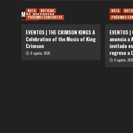
NOTA
NOTICIAS
NOTA
NOTI
Más historias
PRÓXIMOS CONCIERTOS
PRÓXIMOS CO
EVENTOS | THE CRIMSON KINGS A
EVENTOS | 
Celebration of the Music of King
anuncia a 
Crimson
invitado e
regreso a 
6 agosto, 2026
6 agosto, 202