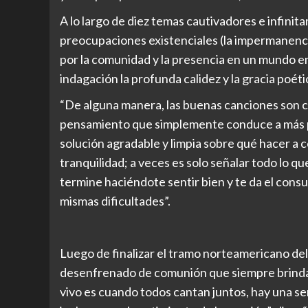
A lo largo de diez temas cautivadores e infini
preocupaciones existenciales (la impermanencia 
por la comunidad y la presencia en un mundo e
indagación la profunda calidez y la gracia poé
“De alguna manera, las buenas canciones son 
pensamiento que simplemente conduce a más 
solución agradable y limpia sobre qué hacer a 
tranquilidad; a veces es solo señalar todo lo q
termine haciéndote sentir bien y te da el cons
mismas dificultades”.
Luego de finalizar el tramo norteamericano del
desenfrenado de comunión que siempre brinda 
vivo es cuando todos cantan juntos, hay una s