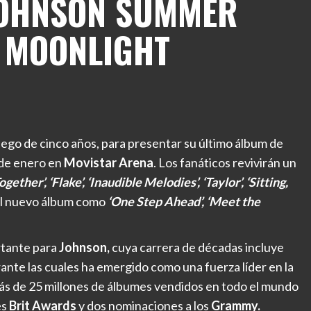
 JOHNSON SUMMER
E MOONLIGHT
ego de cinco años, para presentar su último álbum de
 de enero en
Movistar Arena
. Los fanáticos revivirán un
gether’, ‘Flake’, ‘Inaudible Melodies’, ‘Taylor’, ‘Sitting,
del nuevo álbum como
‘One Step Ahead’, ‘Meet the
rtante para
Johnson,
cuya carrera de décadas incluye
nte las cuales ha emergido como una fuerza líder en la
 más de 25 millones de álbumes vendidos en todo el mundo
es
Brit Awards
y dos nominaciones a los
Grammy.