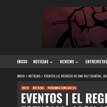
Saltar
al
contenido
INICIO
NOTICIAS
REVIEWS
ENTREVISTA
INICIO
NOTICIAS
EVENTOS | EL REGRESO DE UNA VOZ ESENCIAL, 
NOTA
NOTICIAS
PRÓXIMOS CONCIERTOS
EVENTOS | EL RE