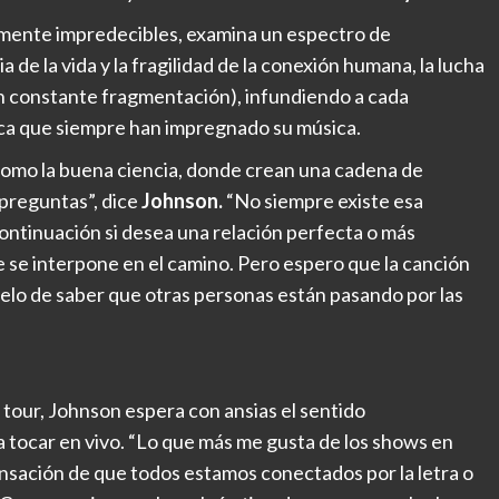
tamente impredecibles, examina un espectro de
de la vida y la fragilidad de la conexión humana, la lucha
n constante fragmentación), infundiendo a cada
tica que siempre han impregnado su música.
como la buena ciencia, donde crean una cadena de
preguntas”, dice
Johnson.
“No siempre existe esa
continuación si desea una relación perfecta o más
ue se interpone en el camino. Pero espero que la canción
uelo de saber que otras personas están pasando por las
 tour, Johnson espera con ansias el sentido
tocar en vivo. “Lo que más me gusta de los shows en
ensación de que todos estamos conectados por la letra o