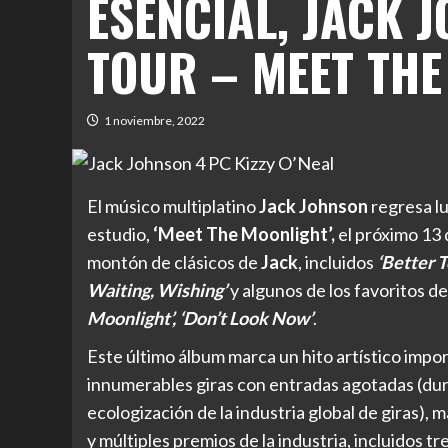
ESENCIAL, JACK
TOUR – MEET TH
1 noviembre, 2022
El músico multiplatino
Jack Johnson
regresa lu
estudio,
‘Meet The Moonlight’,
el próximo 13
montón de clásicos de
Jack
, incluidos
‘Better To
Waiting, Wishing’
y algunos de los favoritos 
Moonlight’, ‘Don’t Look Now’
.
Este último álbum marca un hito artístico impo
innumerables giras con entradas agotadas (dura
ecologización de la industria global de giras),
y múltiples premios de la industria, incluidos tr