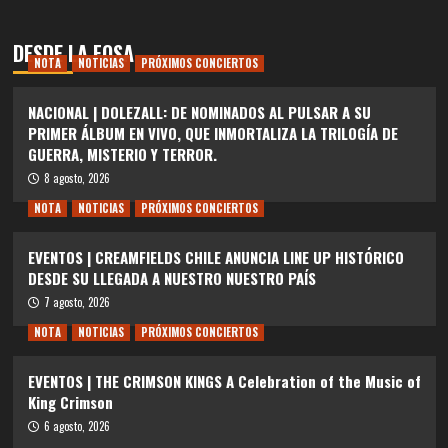
DESDE LA FOSA
NOTA
NOTICIAS
PRÓXIMOS CONCIERTOS
NACIONAL | DOLEZALL: DE NOMINADOS AL PULSAR A SU
PRIMER ÁLBUM EN VIVO, QUE INMORTALIZA LA TRILOGÍA DE
GUERRA, MISTERIO Y TERROR.
8 agosto, 2026
NOTA
NOTICIAS
PRÓXIMOS CONCIERTOS
EVENTOS | CREAMFIELDS CHILE ANUNCIA LINE UP HISTÓRICO
DESDE SU LLEGADA A NUESTRO NUESTRO PAÍS
7 agosto, 2026
NOTA
NOTICIAS
PRÓXIMOS CONCIERTOS
EVENTOS | THE CRIMSON KINGS A Celebration of the Music of
King Crimson
6 agosto, 2026