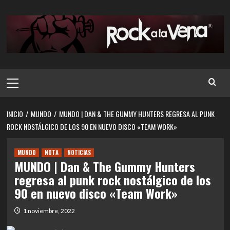
Saltar
al
contenido
Menú
principal
INICIO
MUNDO
MUNDO | DAN & THE GUMMY HUNTERS REGRESA AL PUNK
ROCK NOSTÁLGICO DE LOS 90 EN NUEVO DISCO «TEAM WORK»
MUNDO
NOTA
NOTICIAS
MUNDO | Dan & The Gummy Hunters
regresa al punk rock nostálgico de los
90 en nuevo disco «Team Work»
1 noviembre, 2022