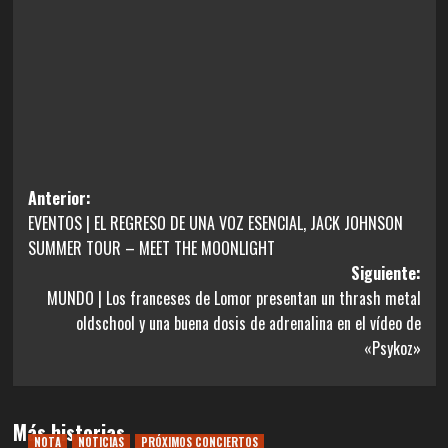
Navegación
Anterior:
EVENTOS | EL REGRESO DE UNA VOZ ESENCIAL, JACK JOHNSON
de
SUMMER TOUR – MEET THE MOONLIGHT
entradas
Siguiente:
MUNDO | Los franceses de Lomor presentan un thrash metal
oldschool y una buena dosis de adrenalina en el vídeo de
«Psykoz»
Más historias
NOTA
NOTICIAS
PRÓXIMOS CONCIERTOS