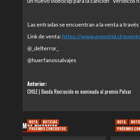
un nuevo videoclip para la canción “Verídicos has
Las entradas se encuentran a la venta a través
Link de venta:
https://www.eventrid.cl/
evento
@_delterror_
@huerfanossalvajes
Navegación
Anterior:
CHILE | Banda Recrucide es nominada al premio Pulsar
de
entradas
NOTA
NOTICIAS
NOTA
NOTI
Más historias
PRÓXIMOS CONCIERTOS
PRÓXIMOS CO