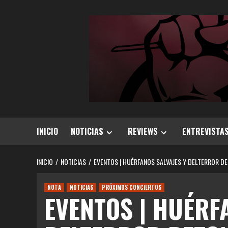
Saltar
al
contenido
INICIO
NOTICIAS
REVIEWS
ENTREVISTA
INICIO
NOTICIAS
EVENTOS | HUÉRFANOS SALVAJES Y DELTERROR DE
NOTA
NOTICIAS
PRÓXIMOS CONCIERTOS
EVENTOS | HUÉRF