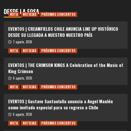
DESDE LA FOSA
NOTA
NOTICIAS
PRÓXIMOS CONCIERTOS
EVENTOS | CREAMFIELDS CHILE ANUNCIA LINE UP HISTÓRICO
DESDE SU LLEGADA A NUESTRO NUESTRO PAÍS
7 agosto, 2026
NOTA
NOTICIAS
PRÓXIMOS CONCIERTOS
EVENTOS | THE CRIMSON KINGS A Celebration of the Music of
King Crimson
6 agosto, 2026
NOTA
NOTICIAS
PRÓXIMOS CONCIERTOS
EVENTOS | Gustavo Santaolalla anuncia a Angel Maulén
como invitado especial para su regreso a Chile
6 agosto, 2026
NOTA
NOTICIAS
PRÓXIMOS CONCIERTOS