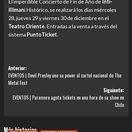
El imperdible Concierto de Fin de Año de
Inti-
Illiman
i Histórico, se realizará los días miércoles
28, jueves 29 y viernes 30 de diciembre en el
Teatro Oriente.
Entradas a la venta a través del
sistema
PuntoTicket.
Navegación
Anterior:
EVENTOS | Devil Presley une su power al cartel nacional de The
de
Metal Fest
entradas
Siguiente:
EVENTOS | Paramore agota tickets en una hora de su show en
Chile
Más historias