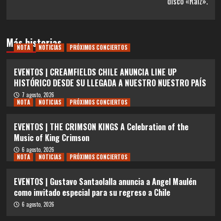
disco «Raíz».
Más historias
NOTA
NOTICIAS
PRÓXIMOS CONCIERTOS
EVENTOS | CREAMFIELDS CHILE ANUNCIA LINE UP
HISTÓRICO DESDE SU LLEGADA A NUESTRO NUESTRO PAÍS
7 agosto, 2026
NOTA
NOTICIAS
PRÓXIMOS CONCIERTOS
EVENTOS | THE CRIMSON KINGS A Celebration of the
Music of King Crimson
6 agosto, 2026
NOTA
NOTICIAS
PRÓXIMOS CONCIERTOS
EVENTOS | Gustavo Santaolalla anuncia a Angel Maulén
como invitado especial para su regreso a Chile
6 agosto, 2026