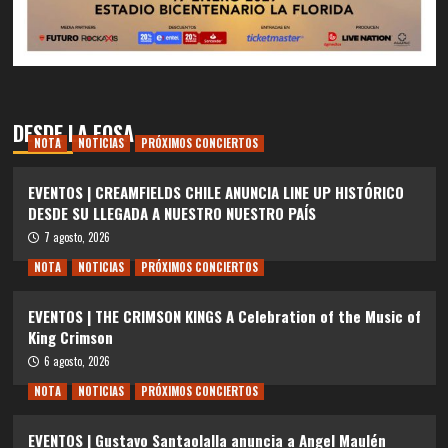
DESDE LA FOSA
NOTA
NOTICIAS
PRÓXIMOS CONCIERTOS
EVENTOS | CREAMFIELDS CHILE ANUNCIA LINE UP HISTÓRICO
DESDE SU LLEGADA A NUESTRO NUESTRO PAÍS
7 agosto, 2026
NOTA
NOTICIAS
PRÓXIMOS CONCIERTOS
EVENTOS | THE CRIMSON KINGS A Celebration of the Music of
King Crimson
6 agosto, 2026
NOTA
NOTICIAS
PRÓXIMOS CONCIERTOS
EVENTOS | Gustavo Santaolalla anuncia a Angel Maulén