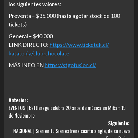
los siguientes valores:
Preventa – $35.000 (hasta agotar stock de 100
tickets)
General – $40.000
LINK DIRECTO:
https://www.ticketek.cl/
katatonia/club-chocolate
MÁS INFO EN
https://stgofusion.cl/
Navegación
Anterior:
EVENTOS | Battlerage celebra 20 años de música en MiBar: 19
de
de Noviembre
entradas
Siguiente:
NACIONAL | Sien en tu Sien estrena cuarto single, de su nuevo