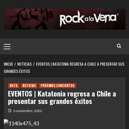
Saltar
al
contenido
Menú
principal
INICIO
NOTICIAS
EVENTOS | KATATONIA REGRESA A CHILE A PRESENTAR SUS
GRANDES ÉXITOS
NOTA
NOTICIAS
PRÓXIMOS CONCIERTOS
EVENTOS | Katatonia regresa a Chile a
presentar sus grandes éxitos
1 noviembre, 2022