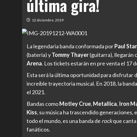
última gira!
12 diciembre, 2019
La legendaria banda conformada por
Paul Sta
(batería) y
Tommy Thayer
(guitarra), llegarán
Arena
. Los tickets estarán en pre venta el 17
Esta será la última oportunidad para disfrutar 
increíble trayectoria musical. En 2018, la ban
el 2021.
Bandas como
Motley Crue
,
Metallica
,
Iron M
Kiss
, su música ha trascendido generaciones, e
todo el mundo, es una banda de
rock
que canta 
fanáticos.