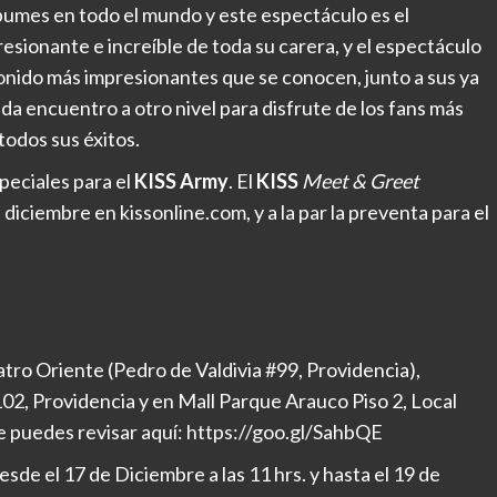
bumes en todo el mundo y este espectáculo es el
presionante e increíble de toda su carera, y el espectáculo
 sonido más impresionantes que se conocen, junto a sus ya
ada encuentro a otro nivel para disfrute de los fans más
todos sus éxitos.
peciales para el
KISS Army
. El
KISS
Meet & Greet
 diciembre en kissonline.com, y a la par la preventa para el
atro Oriente (Pedro de Valdivia #99, Providencia),
02, Providencia y en Mall Parque Arauco Piso 2, Local
e puedes revisar aquí: https://goo.gl/SahbQE
sde el 17 de Diciembre a las 11 hrs. y hasta el 19 de