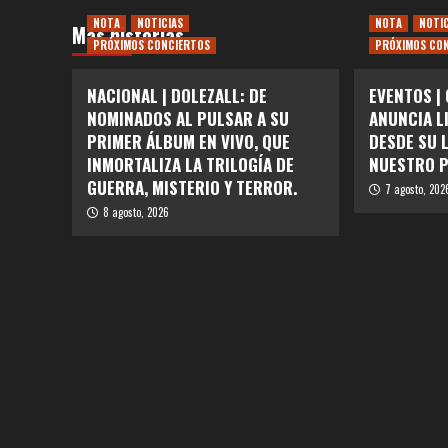
NOTA
NOTICIAS
NOTA
NOTI
Más historias
PRÓXIMOS CONCIERTOS
PRÓXIMOS CO
NACIONAL | DOLEZALL: DE
EVENTOS |
NOMINADOS AL PULSAR A SU
ANUNCIA L
PRIMER ÁLBUM EN VIVO, QUE
DESDE SU 
INMORTALIZA LA TRILOGÍA DE
NUESTRO P
GUERRA, MISTERIO Y TERROR.
7 agosto, 202
8 agosto, 2026