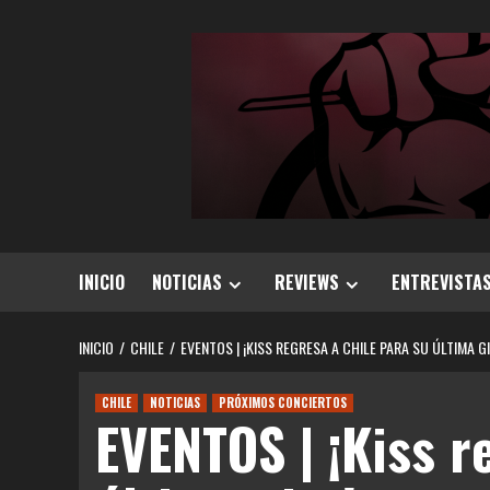
Saltar
al
contenido
INICIO
NOTICIAS
REVIEWS
ENTREVISTA
INICIO
CHILE
EVENTOS | ¡KISS REGRESA A CHILE PARA SU ÚLTIMA GI
CHILE
NOTICIAS
PRÓXIMOS CONCIERTOS
EVENTOS | ¡Kiss r