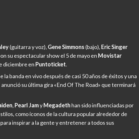
nley
(guitarra y voz),
Gene Simmons
(bajo),
Eric Singer
 con su espectacular show el 5 de mayo en
Movistar
 de diciembre en
Puntoticket
.
de la banda en vivo después de casi 50 años de éxitos y una
da anunció su última gira «End Of The Road» que terminará
aiden
,
Pearl Jam
y
Megadeth
han sido influenciadas por
stilos, como íconos de la cultura popular alrededor de
para inspirar a la gente y entretener a todos sus