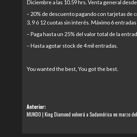
Diciembre a las 10.59 hrs. Venta general desde e
– 20% de descuento pagando con tarjetas de cr
3, 9 ó 12 cuotas sin interés. Máximo 6 entradas 
– Paga hasta un 25% del valor total de la entr
– Hasta agotar stock de 4 mil entradas.
You wanted the best, You got the best.
Navegación
Anterior:
MUNDO | King Diamond volverá a Sudamérica en marzo de
de
entradas