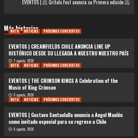
EVENTOS | 📀 Grítalo Fest anuncia su Primera edición 📀
Más historias
NOTA
NOTICIAS
PRÓXIMOS CONCIERTOS
EVENTOS | CREAMFIELDS CHILE ANUNCIA LINE UP
HISTÓRICO DESDE SU LLEGADA A NUESTRO NUESTRO PAÍS
7 agosto, 2026
NOTA
NOTICIAS
PRÓXIMOS CONCIERTOS
EVENTOS | THE CRIMSON KINGS A Celebration of the
Music of King Crimson
6 agosto, 2026
NOTA
NOTICIAS
PRÓXIMOS CONCIERTOS
EVENTOS | Gustavo Santaolalla anuncia a Angel Maulén
como invitado especial para su regreso a Chile
6 agosto, 2026