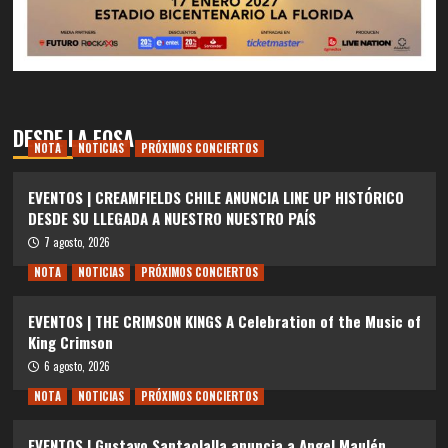
DESDE LA FOSA
NOTA
NOTICIAS
PRÓXIMOS CONCIERTOS
EVENTOS | CREAMFIELDS CHILE ANUNCIA LINE UP HISTÓRICO
DESDE SU LLEGADA A NUESTRO NUESTRO PAÍS
7 agosto, 2026
NOTA
NOTICIAS
PRÓXIMOS CONCIERTOS
EVENTOS | THE CRIMSON KINGS A Celebration of the Music of
King Crimson
6 agosto, 2026
NOTA
NOTICIAS
PRÓXIMOS CONCIERTOS
EVENTOS | Gustavo Santaolalla anuncia a Angel Maulén