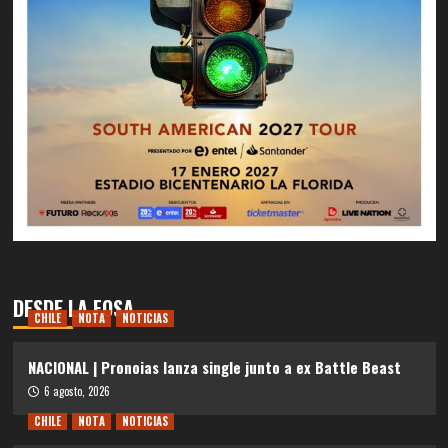
DESDE LA FOSA
CHILE
NOTA
NOTICIAS
NACIONAL | Pronoias lanza single junto a ex Battle Beast
6 agosto, 2026
CHILE
NOTA
NOTICIAS