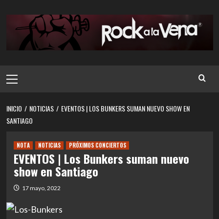
Saltar
al
contenido
Menú
principal
INICIO
NOTICIAS
EVENTOS | LOS BUNKERS SUMAN NUEVO SHOW EN
SANTIAGO
NOTA
NOTICIAS
PRÓXIMOS CONCIERTOS
EVENTOS | Los Bunkers suman nuevo
show en Santiago
17 mayo, 2022