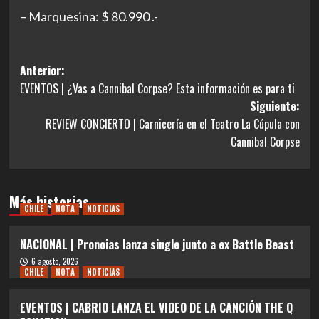
– Marquesina: $ 80.990 .-
Navegación
Anterior:
EVENTOS | ¿Vas a Cannibal Corpse? Esta información es para ti
de
Siguiente:
entradas
REVIEW CONCIERTO | Carnicería en el Teatro La Cúpula con
Cannibal Corpse
Más historias
CHILE
NOTA
NOTICIAS
NACIONAL | Pronoias lanza single junto a ex Battle Beast
6 agosto, 2026
CHILE
NOTA
NOTICIAS
EVENTOS | CABRIO LANZA EL VIDEO DE LA CANCIÓN THE Q