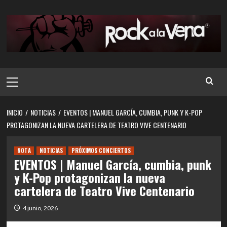
Saltar
al
contenido
Menú
principal
INICIO
NOTICIAS
EVENTOS | MANUEL GARCÍA, CUMBIA, PUNK Y K-POP
PROTAGONIZAN LA NUEVA CARTELERA DE TEATRO VIVE CENTENARIO
NOTA
NOTICIAS
PRÓXIMOS CONCIERTOS
EVENTOS | Manuel García, cumbia, punk
y K-Pop protagonizan la nueva
cartelera de Teatro Vive Centenario
4 junio, 2026