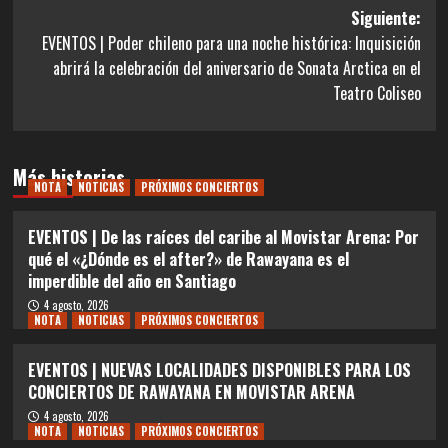
entradas
Siguiente:
EVENTOS | Poder chileno para una noche histórica: Inquisición
abrirá la celebración del aniversario de Sonata Arctica en el
Teatro Coliseo
Más historias
NOTA
NOTICIAS
PRÓXIMOS CONCIERTOS
EVENTOS | De las raíces del caribe al Movistar Arena: Por
qué el «¿Dónde es el after?» de Rawayana es el
imperdible del año en Santiago
4 agosto, 2026
NOTA
NOTICIAS
PRÓXIMOS CONCIERTOS
EVENTOS | NUEVAS LOCALIDADES DISPONIBLES PARA LOS
CONCIERTOS DE RAWAYANA EN MOVISTAR ARENA
4 agosto, 2026
NOTA
NOTICIAS
PRÓXIMOS CONCIERTOS