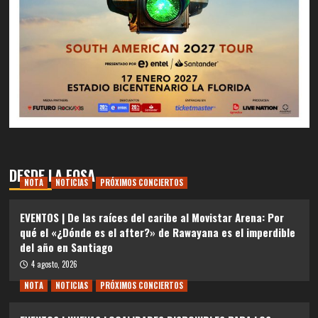
DESDE LA FOSA
NOTA
NOTICIAS
PRÓXIMOS CONCIERTOS
EVENTOS | De las raíces del caribe al Movistar Arena: Por
qué el «¿Dónde es el after?» de Rawayana es el imperdible
del año en Santiago
4 agosto, 2026
NOTA
NOTICIAS
PRÓXIMOS CONCIERTOS