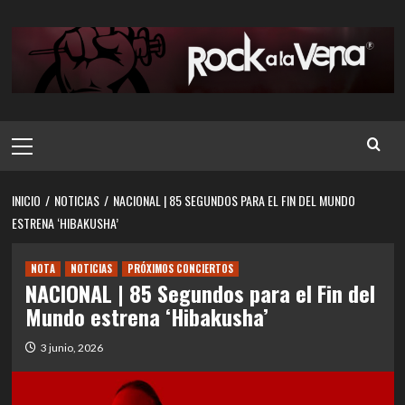
Saltar
al
contenido
Menú
principal
INICIO
NOTICIAS
NACIONAL | 85 SEGUNDOS PARA EL FIN DEL MUNDO
ESTRENA ‘HIBAKUSHA’
NOTA
NOTICIAS
PRÓXIMOS CONCIERTOS
NACIONAL | 85 Segundos para el Fin del
Mundo estrena ‘Hibakusha’
3 junio, 2026