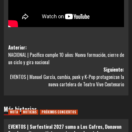
Navegación
Anterior:
NACIONAL | Pacífico cumple 10 años: Nueva formación, cierre de
de
un ciclo y gira nacional
entradas
Siguiente:
EVENTOS | Manuel García, cumbia, punk y K-Pop protagonizan la
nueva cartelera de Teatro Vive Centenario
Más historias
NOTA
NOTICIAS
PRÓXIMOS CONCIERTOS
EVENTOS | Surfestival 2027 suma a Los Cafres, Donavon