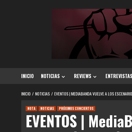
Saltar
al
contenido
INICIO
NOTICIAS
REVIEWS
ENTREVISTA
INICIO
NOTICIAS
EVENTOS | MEDIABANDA VUELVE A LOS ESCENAR
NOTA
NOTICIAS
PRÓXIMOS CONCIERTOS
EVENTOS | MediaB