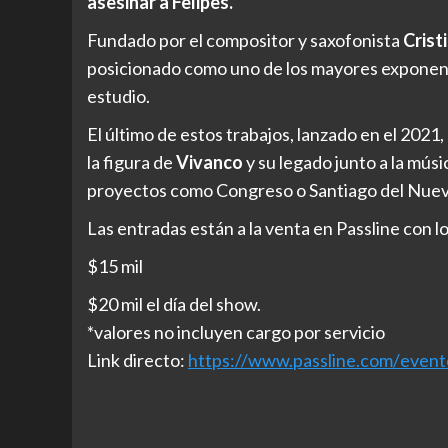
asesinar a Felipes.
Fundado por el compositor y saxofonista
Crist
posicionado como uno de los mayores exponente
estudio.
El último de estos trabajos, lanzado en el 2021, l
la figura de
Vivanco
y su legado junto a la mús
proyectos como Congreso o Santiago del Nue
Las entradas están a la venta en Passline con l
$15 mil
$20 mil el día del show.
*valores no incluyen cargo por servicio
Link directo:
https://www.passline.com/
event