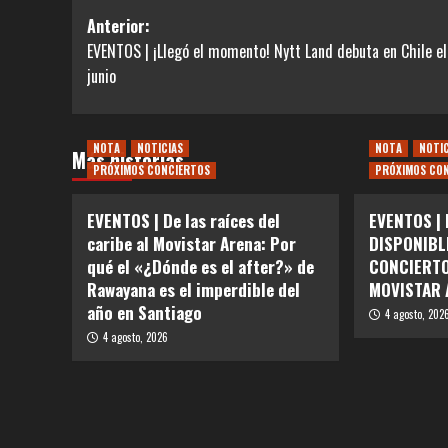
Navegación
Anterior:
EVENTOS | ¡Llegó el momento! Nytt Land debuta en Chile el
de
junio
entradas
NOTA
NOTICIAS
NOTA
NOTI
Más historias
PRÓXIMOS CONCIERTOS
PRÓXIMOS CO
EVENTOS | De las raíces del
EVENTOS |
caribe al Movistar Arena: Por
DISPONIBL
qué el «¿Dónde es el after?» de
CONCIERTO
Rawayana es el imperdible del
MOVISTAR 
año en Santiago
4 agosto, 202
4 agosto, 2026