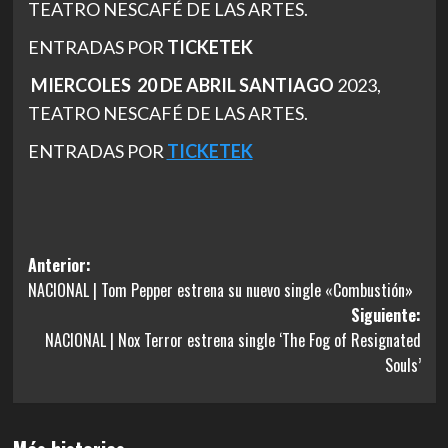
TEATRO NESCAFÉ DE LAS ARTES.
ENTRADAS POR
TICKETEK
MIERCOLES 20 DE ABRIL SANTIAGO
2023,
TEATRO NESCAFÉ DE LAS ARTES.
ENTRADAS POR
TICKETEK
Navegación
Anterior:
NACIONAL | Tom Pepper estrena su nuevo single «Combustión»
de
Siguiente:
entradas
NACIONAL | Nox Terror estrena single ‘The Fog of Resignated
Souls’