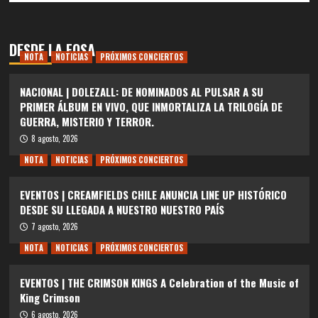
DESDE LA FOSA
NOTA
NOTICIAS
PRÓXIMOS CONCIERTOS
NACIONAL | DOLEZALL: DE NOMINADOS AL PULSAR A SU
PRIMER ÁLBUM EN VIVO, QUE INMORTALIZA LA TRILOGÍA DE
GUERRA, MISTERIO Y TERROR.
8 agosto, 2026
NOTA
NOTICIAS
PRÓXIMOS CONCIERTOS
EVENTOS | CREAMFIELDS CHILE ANUNCIA LINE UP HISTÓRICO
DESDE SU LLEGADA A NUESTRO NUESTRO PAÍS
7 agosto, 2026
NOTA
NOTICIAS
PRÓXIMOS CONCIERTOS
EVENTOS | THE CRIMSON KINGS A Celebration of the Music of
King Crimson
6 agosto, 2026