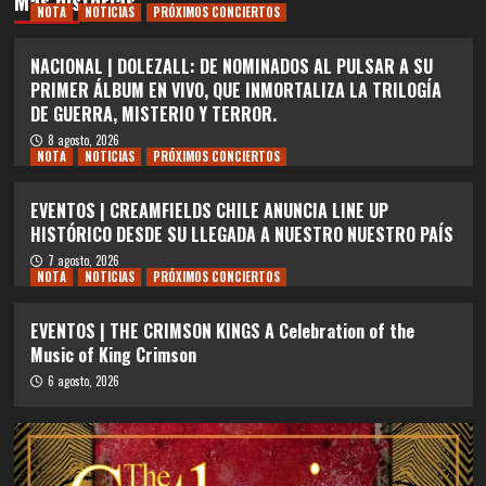
Más historias
NOTA
NOTICIAS
PRÓXIMOS CONCIERTOS
NACIONAL | DOLEZALL: DE NOMINADOS AL PULSAR A SU
PRIMER ÁLBUM EN VIVO, QUE INMORTALIZA LA TRILOGÍA
DE GUERRA, MISTERIO Y TERROR.
8 agosto, 2026
NOTA
NOTICIAS
PRÓXIMOS CONCIERTOS
EVENTOS | CREAMFIELDS CHILE ANUNCIA LINE UP
HISTÓRICO DESDE SU LLEGADA A NUESTRO NUESTRO PAÍS
7 agosto, 2026
NOTA
NOTICIAS
PRÓXIMOS CONCIERTOS
EVENTOS | THE CRIMSON KINGS A Celebration of the
Music of King Crimson
6 agosto, 2026