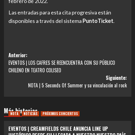
febrero de 2022.
Las entradas para esta cita progresiva están
disponibles a través del sistema
PuntoTicket
.
Navegación
Anterior:
EVENTOS | LOS CAFRES SE REENCUENTRA CON SU PÚBLICO
de
CHILENO EN TEATRO COLISEO
entradas
Siguiente:
NOTA | 5 Seconds Of Summer y su vinculación al rock
Más historias
NOTA
NOTICIAS
PRÓXIMOS CONCIERTOS
EVENTOS | CREAMFIELDS CHILE ANUNCIA LINE UP