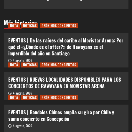
Más historias
NOTA
NOTICIAS
PRÓXIMOS CONCIERTOS
EVENTOS | De las raíces del caribe al Movistar Arena: Por
qué el «¿Dónde es el after?» de Rawayana es el
imperdible del año en Santiago
4 agosto, 2026
NOTA
NOTICIAS
PRÓXIMOS CONCIERTOS
EVENTOS | NUEVAS LOCALIDADES DISPONIBLES PARA LOS
CONCIERTOS DE RAWAYANA EN MOVISTAR ARENA
4 agosto, 2026
NOTA
NOTICIAS
PRÓXIMOS CONCIERTOS
EVENTOS | Bandalos Chinos amplía su gira por Chile y
suma concierto en Concepción
4 agosto, 2026