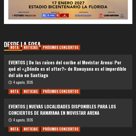
DESDE LA FOSA
NOTA
NOTICIAS
PRÓXIMOS CONCIERTOS
EVENTOS | De las raíces del caribe al Movistar Arena: Por
qué el «¿Dónde es el after?» de Rawayana es el imperdible
del año en Santiago
4 agosto, 2026
NOTA
NOTICIAS
PRÓXIMOS CONCIERTOS
EVENTOS | NUEVAS LOCALIDADES DISPONIBLES PARA LOS
CONCIERTOS DE RAWAYANA EN MOVISTAR ARENA
4 agosto, 2026
NOTA
NOTICIAS
PRÓXIMOS CONCIERTOS