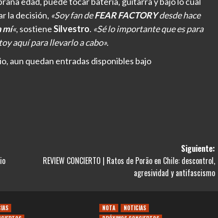
na edad, puede tocar batería, guitarra y bajo lo cual
r la decisión,
«Soy fan de
FEAR FACTORY
desde hace
a mí
«
, sostiene
Silvestro
.
«Sé lo importante que es para
toy aquí para llevarlo a cabo».
io, aun quedan entradas disponibles bajo
Siguiente:
io
REVIEW CONCIERTO | Ratos de Porão en Chile: descontrol,
agresividad y antifascismo
CIAS
NOTA
NOTICIAS