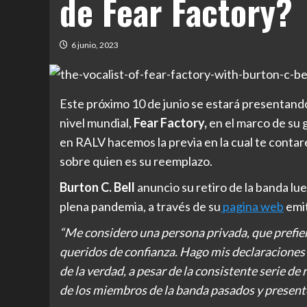
de Fear Factory?
6 junio, 2023
Este próximo 10 de junio se estará presentando 
nivel mundial,
Fear Factory,
en el marco de su 
en RALV hacemos la previa en la cual te contare
sobre quien es su reemplazo.
Burton C. Bell
anuncio su retiro de la banda lu
plena pandemia, a través de su
pagina web
emit
“Me considero una persona privada, que prefie
queridos de confianza. Hago mis declaraciones 
de la verdad, a pesar de la consistente serie 
de los miembros de la banda pasados y presentes