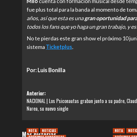
Milo
cuenta con formación musical desde tempra
fue plus total para la banda al momento de toma
años, así que esta es una
gran oportunidad par
todos los fans que yo haga un gran trabajo, y es
No te pierdas este gran show el próximo 10 jun
sistema
Ticketplus
.
Por: Luis Bonilla
Navegación
Anterior:
NACIONAL | Los Psiconautas graban junto a su padre, Claud
de
Narea, su nuevo single
entradas
NOTA
NOTICIAS
NOTA
NOTI
Más historias