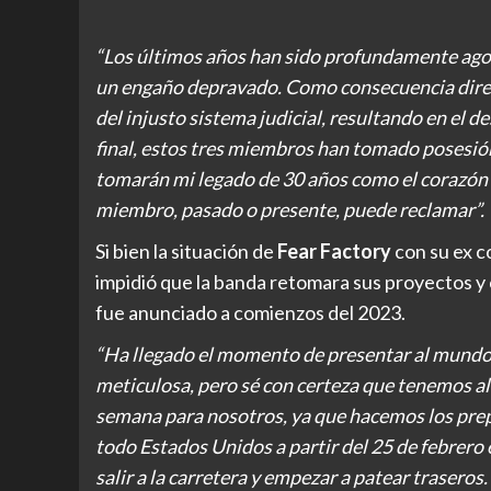
“Los últimos años han sido profundamente ago
un engaño depravado. Como consecuencia direct
del injusto sistema judicial, resultando en el 
final, estos tres miembros han tomado posesión
tomarán mi legado de 30 años como el corazón 
miembro, pasado o presente, puede reclamar”.
Si bien la situación de
Fear Factory
con su ex co
impidió que la banda retomara sus proyectos y
fue anunciado a comienzos del 2023.
“Ha llegado el momento de presentar al mundo 
meticulosa, pero sé con certeza que tenemos a
semana para nosotros, ya que hacemos los prepa
todo Estados Unidos a partir del 25 de febrero 
salir a la carretera y empezar a patear traseros