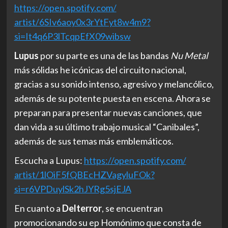
https://open.spotify.com/
artist/6SIv6aoy0x3rYtFyt8w4m9?
si=It4q6P3lTcqpEfX09wibsw
Lupus
por su parte es una de las bandas
Nu Metal
más sólidas he icónicas del circuito nacional,
gracias a su sonido intenso, agresivo y melancólico,
además de su potente puesta en escena. Ahora se
preparan para presentar nuevas canciones, que
dan vida a su último trabajo musical “Canibales”,
además de sus temas más emblemáticos.
Escucha a Lupus:
https://open.spotify.com/
artist/1lOiF5fQBEcHZVagyluFOk?
si=r6VPDuylSk2hJYRg5sjEJA
En cuanto a
Delterror
, se encuentran
promocionando su ep Homónimo que consta de