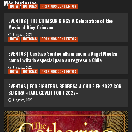
Más historias
NOTA
NOTICIAS
PRÓXIMOS CONCIERTOS
EVENTOS | THE CRIMSON KINGS A Celebration of the
Music of King Crimson
6 agosto, 2026
NOTA
NOTICIAS
PRÓXIMOS CONCIERTOS
EVENTOS | Gustavo Santaolalla anuncia a Angel Maulén
como invitado especial para su regreso a Chile
6 agosto, 2026
NOTA
NOTICIAS
PRÓXIMOS CONCIERTOS
EVENTOS | FOO FIGHTERS REGRESA A CHILE EN 2027 CON
SU GIRA «TAKE COVER TOUR 2027»
6 agosto, 2026