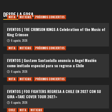
DESDE LA FOSA
NOTA
NOTICIAS
PRÓXIMOS CONCIERTOS
EVENTOS | THE CRIMSON KINGS A Celebration of the Music of
King Crimson
6 agosto, 2026
NOTA
NOTICIAS
PRÓXIMOS CONCIERTOS
EVENTOS | Gustavo Santaolalla anuncia a Angel Maulén
como invitado especial para su regreso a Chile
6 agosto, 2026
NOTA
NOTICIAS
PRÓXIMOS CONCIERTOS
EVENTOS | FOO FIGHTERS REGRESA A CHILE EN 2027 CON SU
GIRA «TAKE COVER TOUR 2027»
6 agosto, 2026
CHILE
NOTA
NOTICIAS