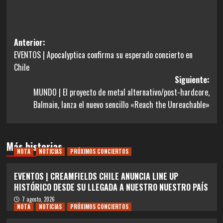
Navegación
Anterior:
EVENTOS | Apocalyptica confirma su esperado concierto en
de
Chile
entradas
Siguiente:
MUNDO | El proyecto de metal alternativo/post-hardcore,
Balmain, lanza el nuevo sencillo «Reach the Unreachable»
Más historias
NOTA
NOTICIAS
PRÓXIMOS CONCIERTOS
EVENTOS | CREAMFIELDS CHILE ANUNCIA LINE UP
HISTÓRICO DESDE SU LLEGADA A NUESTRO NUESTRO PAÍS
7 agosto, 2026
NOTA
NOTICIAS
PRÓXIMOS CONCIERTOS