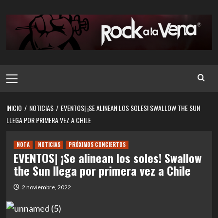
Saltar
al
contenido
Menú
principal
INICIO
NOTICIAS
EVENTOS| ¡SE ALINEAN LOS SOLES! SWALLOW THE SUN
LLEGA POR PRIMERA VEZ A CHILE
NOTA
NOTICIAS
PRÓXIMOS CONCIERTOS
EVENTOS| ¡Se alinean los soles! Swallow
the Sun llega por primera vez a Chile
2 noviembre, 2022