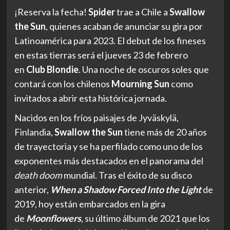
¡Reserva la fecha!
Spider
trae a Chile a
Swallow
the Sun
, quienes acaban de anunciar su gira por
Latinoamérica para 2023. El debut de los fineses
en estas tierras será el jueves 23 de febrero
en
Club Blondie
. Una noche de oscuros soles que
contará con los chilenos
Mourning Sun
como
invitados a abrir esta histórica jornada.
Nacidos en los fríos paisajes de Jyväskylä,
Finlandia,
Swallow the Sun
tiene más de 20 años
de trayectoria y se ha perfilado como uno de los
exponentes más destacados en el panorama del
death doom
mundial. Tras el éxito de su disco
anterior,
When a Shadow Forced Into the Light
de
2019, hoy están embarcados en la gira
de
Moonflowers
, su último álbum de 2021 que los