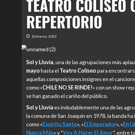
TEATRO COLISEO 
REPERTORIO
10 marzo, 2023
Sol y Lluvia
, una de las agrupaciones más aplau
mayo
hasta el
Teatro Coliseo
para encontrarse
aquellas composiciones insignes en el cancione
como «
CHILE NO SE RINDE!
» con un show rep
se han ganado el cariño del público.
Sol y Lluvia
es indudablemente una de las agru
la comuna de San Joaquín en 1978, la banda ha
como «
Espíritu Santo
«, «
El Emperador
«, «
En U
Nunca Más
» y “
Voy A Hacer El Amor
”, entre 