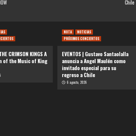
SHOW
Chile
CIAS
NOTA
NOTICIAS
NCIERTOS
PRÓXIMOS CONCIERTOS
 THE CRIMSON KINGS A
EVENTOS | Gustavo Santaolalla
n of the Music of King
anuncia a Angel Maulén como
invitado especial para su
regreso a Chile
6
6 agosto, 2026