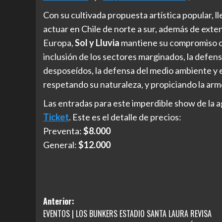
Con su cultivada propuesta artística popular, ll
actuar en Chile de norte a sur, además de exten
Europa,
Sol y Lluvia
mantiene su compromiso co
inclusión de los sectores marginados, la defensa
desposeídos, la defensa del medio ambiente y el 
respetando su naturaleza, y propiciando la armo
Las entradas para este imperdible show de la a
Ticket
. Este es el detalle de precios:
Preventa:
$8.000
General:
$12.000
Navegación
Anterior:
EVENTOS | LOS BUNKERS ESTADIO SANTA LAURA REVISA
de