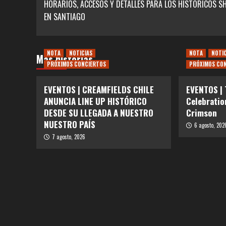
HORARIOS, ACCESOS Y DETALLES PARA LOS HISTÓRICOS 
entradas
EN SANTIAGO
NOTA
NOTICIAS
NOTA
NOTI
Más historias
PRÓXIMOS CONCIERTOS
PRÓXIMOS CO
EVENTOS | CREAMFIELDS CHILE
EVENTOS |
ANUNCIA LINE UP HISTÓRICO
Celebratio
DESDE SU LLEGADA A NUESTRO
Crimson
NUESTRO PAÍS
6 agosto, 202
7 agosto, 2026