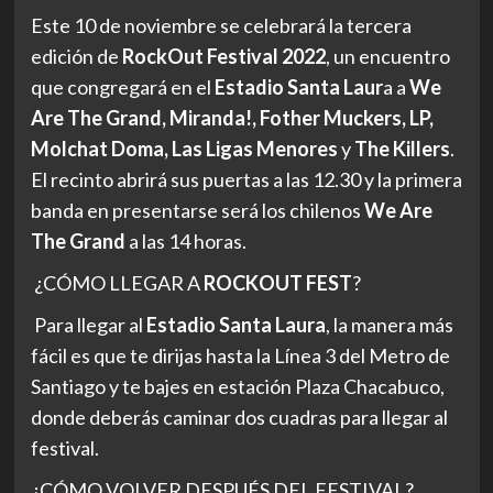
Este 10 de noviembre se celebrará la tercera
edición de
RockOut Festival 2022
, un encuentro
que congregará en el
Estadio Santa Laur
a a
We
Are The Grand, Miranda!, Fother Muckers, LP,
Molchat Doma, Las Ligas Menores
y
The Killers
.
El recinto abrirá sus puertas a las 12.30 y la primera
banda en presentarse será los chilenos
We Are
The Grand
a las 14 horas.
¿CÓMO LLEGAR A
ROCKOUT FEST
?
Para llegar al
Estadio Santa Laura
, la manera más
fácil es que te dirijas hasta la Línea 3 del Metro de
Santiago y te bajes en estación Plaza Chacabuco,
donde deberás caminar dos cuadras para llegar al
festival.
¿CÓMO VOLVER DESPUÉS DEL FESTIVAL?