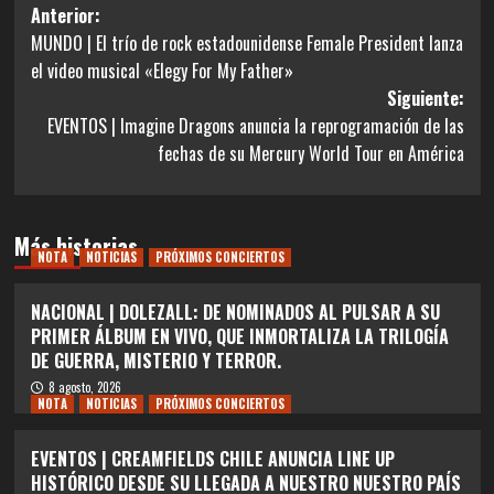
Navegación
Anterior:
MUNDO | El trío de rock estadounidense Female President lanza
de
el video musical «Elegy For My Father»
entradas
Siguiente:
EVENTOS | Imagine Dragons anuncia la reprogramación de las
fechas de su Mercury World Tour en América
Más historias
NOTA
NOTICIAS
PRÓXIMOS CONCIERTOS
NACIONAL | DOLEZALL: DE NOMINADOS AL PULSAR A SU
PRIMER ÁLBUM EN VIVO, QUE INMORTALIZA LA TRILOGÍA
DE GUERRA, MISTERIO Y TERROR.
8 agosto, 2026
NOTA
NOTICIAS
PRÓXIMOS CONCIERTOS
EVENTOS | CREAMFIELDS CHILE ANUNCIA LINE UP
HISTÓRICO DESDE SU LLEGADA A NUESTRO NUESTRO PAÍS