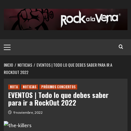
Saltar
al
contenido
Menú
principal
INICIO
NOTICIAS
EVENTOS | TODO LO QUE DEBES SABER PARA IR A
ROCKOUT 2022
NOTA
NOTICIAS
PRÓXIMOS CONCIERTOS
EVENTOS | Todo lo que debes saber
para ir a RockOut 2022
9 noviembre, 2022