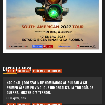
DESDE LA FOSA
NOTA
NOTICIAS
PRÓXIMOS CONCIERTOS
NACIONAL | DOLEZALL: DE NOMINADOS AL PULSAR A SU
PRIMER ÁLBUM EN VIVO, QUE INMORTALIZA LA TRILOGÍA DE
GUERRA, MISTERIO Y TERROR.
8 agosto, 2026
NOTA
NOTICIAS
PRÓXIMOS CONCIERTOS