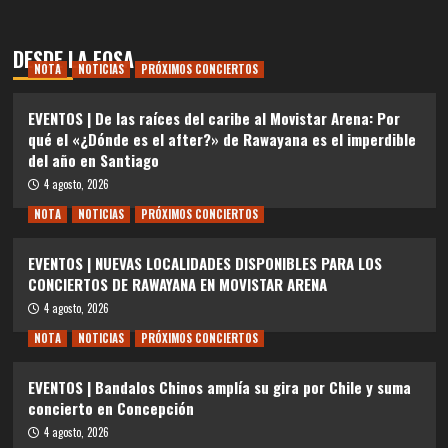
DESDE LA FOSA
NOTA
NOTICIAS
PRÓXIMOS CONCIERTOS
EVENTOS | De las raíces del caribe al Movistar Arena: Por
qué el «¿Dónde es el after?» de Rawayana es el imperdible
del año en Santiago
4 agosto, 2026
NOTA
NOTICIAS
PRÓXIMOS CONCIERTOS
EVENTOS | NUEVAS LOCALIDADES DISPONIBLES PARA LOS
CONCIERTOS DE RAWAYANA EN MOVISTAR ARENA
4 agosto, 2026
NOTA
NOTICIAS
PRÓXIMOS CONCIERTOS
EVENTOS | Bandalos Chinos amplía su gira por Chile y suma
concierto en Concepción
4 agosto, 2026