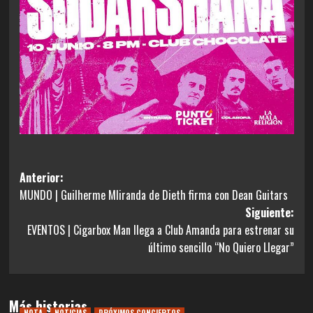
Navegación
Anterior:
MUNDO | Guilherme MIiranda de Dieth firma con Dean Guitars
de
Siguiente:
entradas
EVENTOS | Cigarbox Man llega a Club Amanda para estrenar su
último sencillo “No Quiero Llegar”
Más historias
NOTA
NOTICIAS
PRÓXIMOS CONCIERTOS