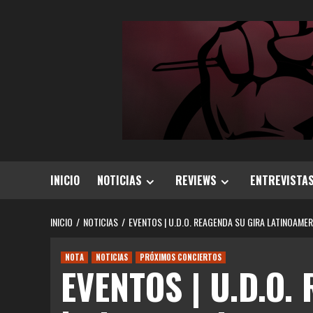
Saltar
al
contenido
INICIO
NOTICIAS
REVIEWS
ENTREVISTA
INICIO
NOTICIAS
EVENTOS | U.D.O. REAGENDA SU GIRA LATINOAME
NOTA
NOTICIAS
PRÓXIMOS CONCIERTOS
EVENTOS | U.D.O. 