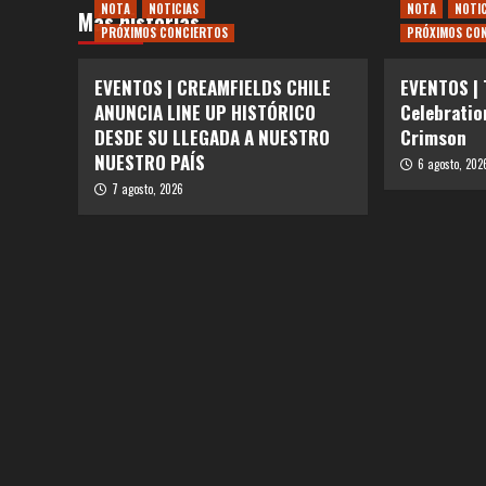
NOTA
NOTICIAS
NOTA
NOTI
Más historias
PRÓXIMOS CONCIERTOS
PRÓXIMOS CO
EVENTOS | CREAMFIELDS CHILE
EVENTOS |
ANUNCIA LINE UP HISTÓRICO
Celebratio
DESDE SU LLEGADA A NUESTRO
Crimson
NUESTRO PAÍS
6 agosto, 202
7 agosto, 2026