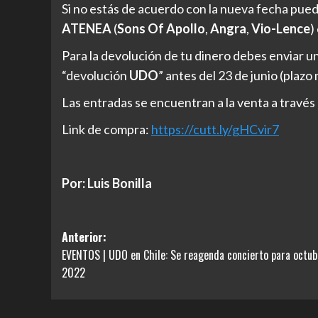
Si no estás de acuerdo con la nueva fecha pued
ATENEA
(
Sons Of Apollo
,
Angra
,
Vio-Lence
)
Para la devolución de tu dinero debes enviar un
“devolución
UDO
” antes del 23 de junio (plaz
Las entradas se encuentran a la venta a través
Link de compra:
https://cutt.ly/gHCvir7
Por: Luis Bonilla
Navegación
Anterior:
EVENTOS | UDO en Chile: Se reagenda concierto para octub
de
2022
entradas