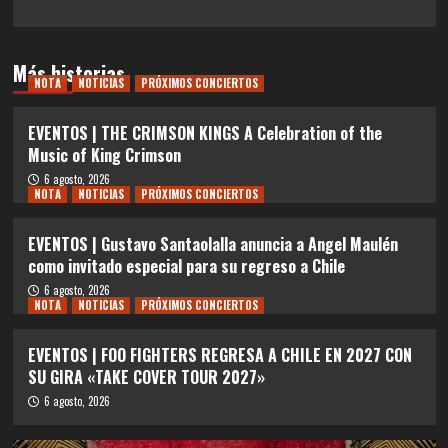
Más historias
NOTA
NOTICIAS
PRÓXIMOS CONCIERTOS
EVENTOS | THE CRIMSON KINGS A Celebration of the
Music of King Crimson
6 agosto, 2026
NOTA
NOTICIAS
PRÓXIMOS CONCIERTOS
EVENTOS | Gustavo Santaolalla anuncia a Angel Maulén
como invitado especial para su regreso a Chile
6 agosto, 2026
NOTA
NOTICIAS
PRÓXIMOS CONCIERTOS
EVENTOS | FOO FIGHTERS REGRESA A CHILE EN 2027 CON
SU GIRA «TAKE COVER TOUR 2027»
6 agosto, 2026