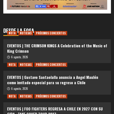
DESDE LA FOSA
NOTA
NOTICIAS
PRÓXIMOS CONCIERTOS
EVENTOS | THE CRIMSON KINGS A Celebration of the Music of
King Crimson
6 agosto, 2026
NOTA
NOTICIAS
PRÓXIMOS CONCIERTOS
EVENTOS | Gustavo Santaolalla anuncia a Angel Maulén
como invitado especial para su regreso a Chile
6 agosto, 2026
NOTA
NOTICIAS
PRÓXIMOS CONCIERTOS
EVENTOS | FOO FIGHTERS REGRESA A CHILE EN 2027 CON SU
GIRA «TAKE COVER TOUR 2027»