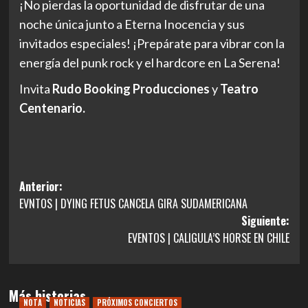
¡No pierdas la oportunidad de disfrutar de una
noche única junto a Eterna Inocencia y sus
invitados especiales! ¡Prepárate para vibrar con la
energía del punk rock y el hardcore en La Serena!
Invita
Rudo Booking Producciones
y
Teatro
Centenario.
Navegación
Anterior:
EVNTOS | DYING FETUS CANCELA GIRA SUDAMERICANA
de
Siguiente:
entradas
EVENTOS | CALIGULA’S HORSE EN CHILE
Más historias
NOTA
NOTICIAS
PRÓXIMOS CONCIERTOS