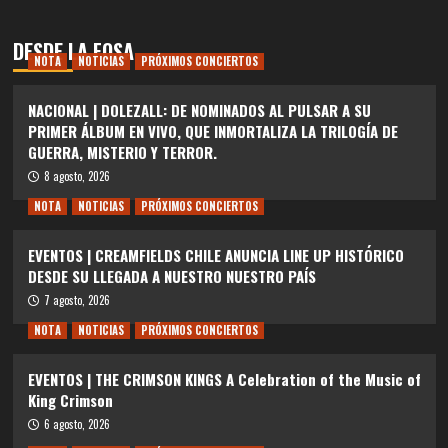
DESDE LA FOSA
NOTA
NOTICIAS
PRÓXIMOS CONCIERTOS
NACIONAL | DOLEZALL: DE NOMINADOS AL PULSAR A SU
PRIMER ÁLBUM EN VIVO, QUE INMORTALIZA LA TRILOGÍA DE
GUERRA, MISTERIO Y TERROR.
8 agosto, 2026
NOTA
NOTICIAS
PRÓXIMOS CONCIERTOS
EVENTOS | CREAMFIELDS CHILE ANUNCIA LINE UP HISTÓRICO
DESDE SU LLEGADA A NUESTRO NUESTRO PAÍS
7 agosto, 2026
NOTA
NOTICIAS
PRÓXIMOS CONCIERTOS
EVENTOS | THE CRIMSON KINGS A Celebration of the Music of
King Crimson
6 agosto, 2026