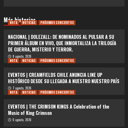
Más historias
NOTA
NOTICIAS
PRÓXIMOS CONCIERTOS
NACIONAL | DOLEZALL: DE NOMINADOS AL PULSAR A SU
PRIMER ÁLBUM EN VIVO, QUE INMORTALIZA LA TRILOGÍA
DE GUERRA, MISTERIO Y TERROR.
8 agosto, 2026
NOTA
NOTICIAS
PRÓXIMOS CONCIERTOS
EVENTOS | CREAMFIELDS CHILE ANUNCIA LINE UP
HISTÓRICO DESDE SU LLEGADA A NUESTRO NUESTRO PAÍS
7 agosto, 2026
NOTA
NOTICIAS
PRÓXIMOS CONCIERTOS
EVENTOS | THE CRIMSON KINGS A Celebration of the
Music of King Crimson
6 agosto, 2026