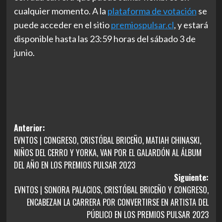
cualquier momento. A la
plataforma de votación
se
puede acceder en el sitio
premiospulsar.cl
, y estará
disponible hasta las 23:59 horas del sábado 3 de
junio.
Navegación
Anterior:
EVNTOS | CONGRESO, CRISTÓBAL BRICEÑO, MATIAH CHINASKI,
de
NIÑOS DEL CERRO Y YORKA, VAN POR EL GALARDÓN AL ÁLBUM
entradas
DEL AÑO EN LOS PREMIOS PULSAR 2023
Siguiente:
EVNTOS | SONORA PALACIOS, CRISTÓBAL BRICEÑO Y CONGRESO,
ENCABEZAN LA CARRERA POR CONVERTIRSE EN ARTISTA DEL
PÚBLICO EN LOS PREMIOS PULSAR 2023