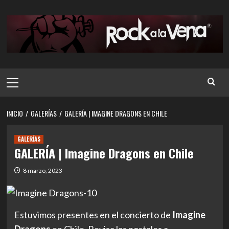
Saltar
al
contenido
Menú
principal
INICIO
GALERÍAS
GALERÍA | IMAGINE DRAGONS EN CHILE
GALERÍAS
GALERÍA | Imagine Dragons en Chile
8 marzo, 2023
Estuvimos presentes en el concierto de
Imagine
Dragons
en Chile. Revisa las postales a