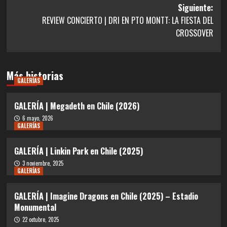
entradas
Siguiente:
REVIEW CONCIERTO | DRI EN PTO MONTT: LA FIESTA DEL
CROSSOVER
Más historias
GALERÍAS
GALERÍA | Megadeth en Chile (2026)
6 mayo, 2026
GALERÍAS
GALERÍA | Linkin Park en Chile (2025)
3 noviembre, 2025
GALERÍAS
GALERÍA | Imagine Dragons en Chile (2025) – Estadio
Monumental
22 octubre, 2025