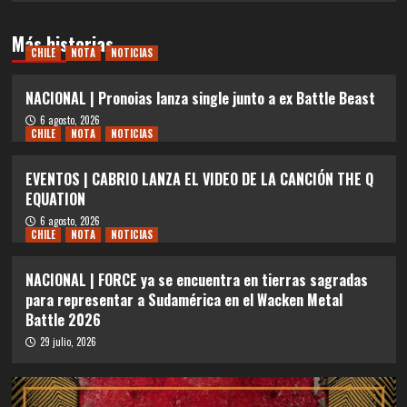
Más historias
CHILE
NOTA
NOTICIAS
NACIONAL | Pronoias lanza single junto a ex Battle Beast
6 agosto, 2026
CHILE
NOTA
NOTICIAS
EVENTOS | CABRIO LANZA EL VIDEO DE LA CANCIÓN THE Q
EQUATION
6 agosto, 2026
CHILE
NOTA
NOTICIAS
NACIONAL | FORCE ya se encuentra en tierras sagradas
para representar a Sudamérica en el Wacken Metal
Battle 2026
29 julio, 2026