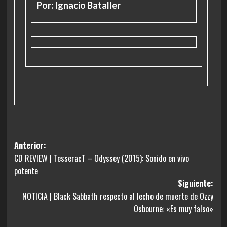
Por: Ignacio Bataller
Navegación
Anterior:
CD REVIEW | TesseracT – Odyssey (2015): Sonido en vivo
de
potente
entradas
Siguiente:
NOTICIA | Black Sabbath respecto al lecho de muerte de Ozzy
Osbourne: «Es muy falso»