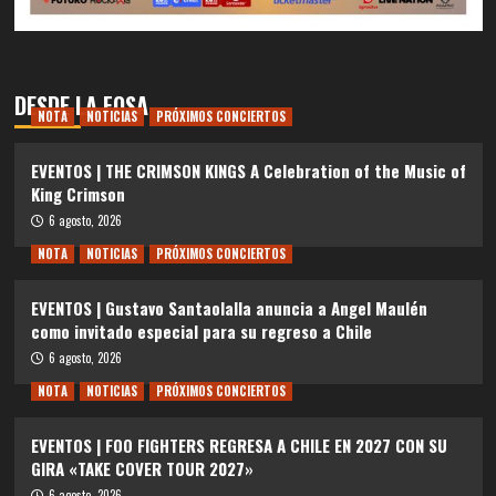
DESDE LA FOSA
NOTA
NOTICIAS
PRÓXIMOS CONCIERTOS
EVENTOS | THE CRIMSON KINGS A Celebration of the Music of
King Crimson
6 agosto, 2026
NOTA
NOTICIAS
PRÓXIMOS CONCIERTOS
EVENTOS | Gustavo Santaolalla anuncia a Angel Maulén
como invitado especial para su regreso a Chile
6 agosto, 2026
NOTA
NOTICIAS
PRÓXIMOS CONCIERTOS
EVENTOS | FOO FIGHTERS REGRESA A CHILE EN 2027 CON SU
GIRA «TAKE COVER TOUR 2027»
6 agosto, 2026