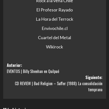
Rock a la vena Chile
El Profesor Rayado
La Hora del Terrock
Envivochile.cl
Cuartel del Metal
Wikirock
Navegación
Anterior:
EVENTOS | Billy Sheehan en Quilpué
de
Siguiente:
entradas
CD REVIEW | Bad Religion – Suffer (1988): La consolidación
temprana