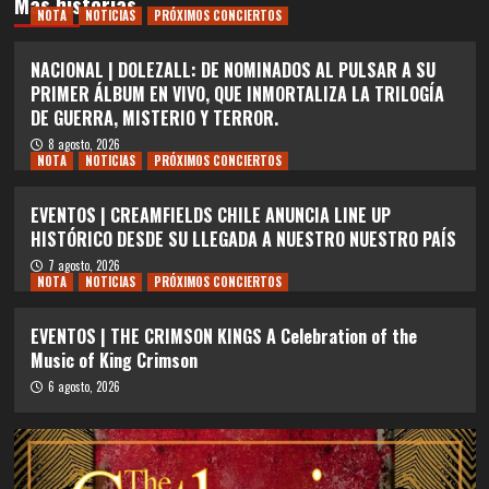
Más historias
NOTA
NOTICIAS
PRÓXIMOS CONCIERTOS
NACIONAL | DOLEZALL: DE NOMINADOS AL PULSAR A SU
PRIMER ÁLBUM EN VIVO, QUE INMORTALIZA LA TRILOGÍA
DE GUERRA, MISTERIO Y TERROR.
8 agosto, 2026
NOTA
NOTICIAS
PRÓXIMOS CONCIERTOS
EVENTOS | CREAMFIELDS CHILE ANUNCIA LINE UP
HISTÓRICO DESDE SU LLEGADA A NUESTRO NUESTRO PAÍS
7 agosto, 2026
NOTA
NOTICIAS
PRÓXIMOS CONCIERTOS
EVENTOS | THE CRIMSON KINGS A Celebration of the
Music of King Crimson
6 agosto, 2026