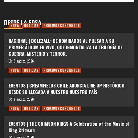
DESDE LA FOSA
NOTA
NOTICIAS
PRÓXIMOS CONCIERTOS
NACIONAL | DOLEZALL: DE NOMINADOS AL PULSAR A SU
PRIMER ÁLBUM EN VIVO, QUE INMORTALIZA LA TRILOGÍA DE
GUERRA, MISTERIO Y TERROR.
8 agosto, 2026
NOTA
NOTICIAS
PRÓXIMOS CONCIERTOS
EVENTOS | CREAMFIELDS CHILE ANUNCIA LINE UP HISTÓRICO
DESDE SU LLEGADA A NUESTRO NUESTRO PAÍS
7 agosto, 2026
NOTA
NOTICIAS
PRÓXIMOS CONCIERTOS
EVENTOS | THE CRIMSON KINGS A Celebration of the Music of
King Crimson
6 agosto, 2026