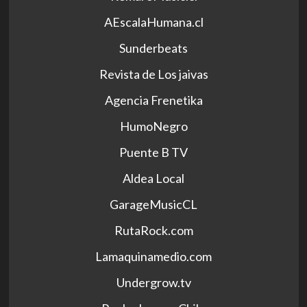
AEscalaHumana.cl
Sunderbeats
Revista de Los jaivas
Agencia Frenetika
HumoNegro
Puente B TV
Aldea Local
GarageMusicCL
RutaRock.com
Lamaquinamedio.com
Undergrow.tv