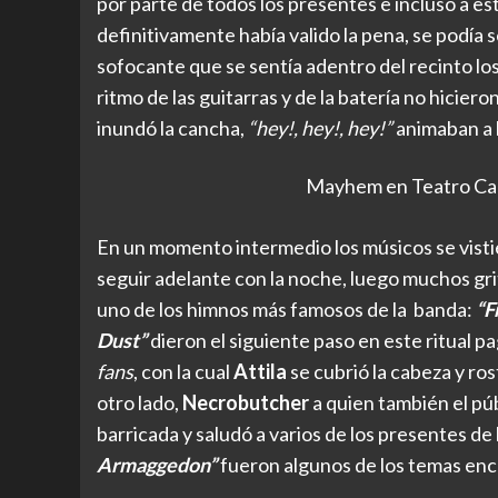
por parte de todos los presentes e incluso a est
definitivamente había valido la pena, se podía s
sofocante que se sentía adentro del recinto lo
ritmo de las guitarras y de la batería no hiciero
inundó la cancha,
“hey!, hey!, hey!”
animaban a 
Mayhem en Teatro Cari
En un momento intermedio los músicos se vistie
seguir adelante con la noche, luego muchos gri
uno de los himnos más famosos de la banda:
“F
Dust”
dieron el siguiente paso en este ritual p
fans
, con la cual
Attila
se cubrió la cabeza y r
otro lado,
Necrobutcher
a quien también el pú
barricada y saludó a varios de los presentes de 
Armaggedon”
fueron algunos de los temas enc