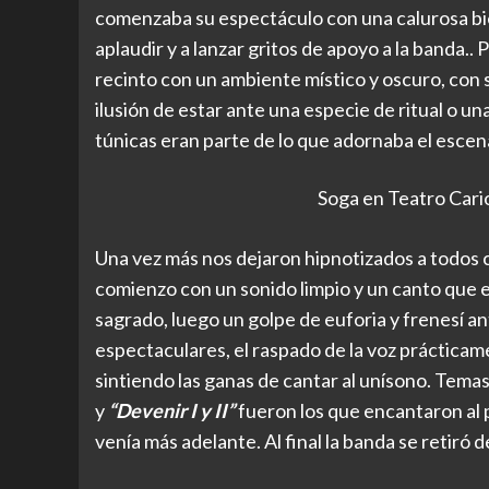
comenzaba su espectáculo con una calurosa bi
aplaudir y a lanzar gritos de apoyo a la banda.
recinto con un ambiente místico y oscuro, con s
ilusión de estar ante una especie de ritual o 
túnicas eran parte de lo que adornaba el escena
Soga en Teatro Cario
Una vez más nos dejaron hipnotizados a todos co
comienzo con un sonido limpio y un canto que 
sagrado, luego un golpe de euforia y frenesí a
espectaculares, el raspado de la voz prácticam
sintiendo las ganas de cantar al unísono. Tem
y
“Devenir I y II”
fueron los que encantaron al 
venía más adelante. Al final la banda se retiró 