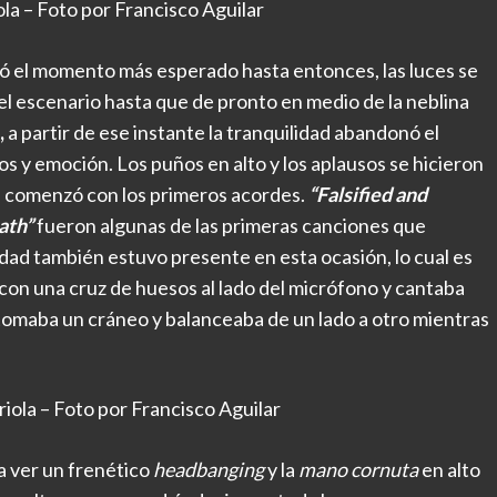
la – Foto por Francisco Aguilar
gó el momento más esperado hasta entonces, las luces se
l escenario hasta que de pronto en medio de la neblina
,
a partir de ese instante la tranquilidad abandonó el
itos y emoción. Los puños en alto y los aplausos se hicieron
a comenzó con los primeros acordes.
“Falsified and
ath”
fueron algunas de las primeras canciones que
lidad también estuvo presente en esta ocasión, lo cual es
con una cruz de huesos al lado del micrófono y cantaba
 tomaba un cráneo y balanceaba de un lado a otro mientras
ola – Foto por Francisco Aguilar
a ver un frenético
headbanging
y la
mano cornuta
en alto