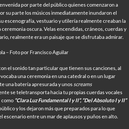
envenida por parte del público quienes comenzaron a
. Por su parte los músicos inmediatamente inundaron el
u escenografía, vestuario y utilería realmente creaban la
una ceremonia oscura. Velas encendidas, cráneos, cuerdas y
rio, realmente era un paisaje que se disfrutaba admirar.
la – Foto por Francisco Aguilar
n el sonido tan particular que tienen sus canciones, al
evocaba una ceremonia en una catedral o en un lugar
nte una batería apresurada y unos
screams
ente se teletransporta hacia tu propias cuerdas vocales
as como
“Clara Luz Fundamental I y II”, “Del Absoluto I y II”
público y los dejaron más que preparados para lo que
del escenario entre un mar de aplausos y puños en alto.