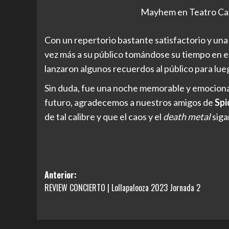
Mayhem en Teatro Cari
Con un repertorio bastante satisfactorio y un
vez más a su público tomándose su tiempo en e
lanzaron algunos recuerdos al público para l
Sin duda, fue una noche memorable y emocionan
futuro, agradecemos a nuestros amigos de
Spi
de tal calibre y que el caos y el
death metal
sig
Navegación
Anterior:
REVIEW CONCIERTO | Lollapalooza 2023 Jornada 2
de
entradas