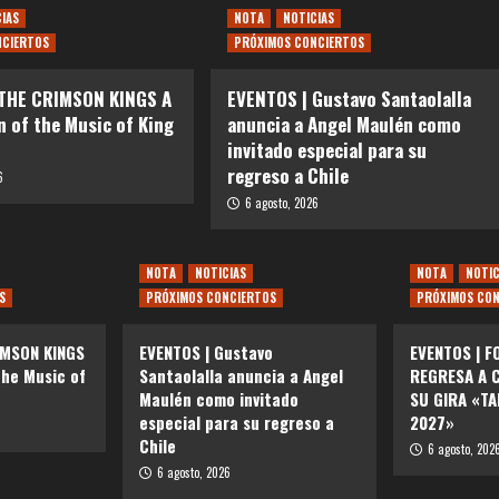
CIAS
NOTA
NOTICIAS
NCIERTOS
PRÓXIMOS CONCIERTOS
 THE CRIMSON KINGS A
EVENTOS | Gustavo Santaolalla
n of the Music of King
anuncia a Angel Maulén como
invitado especial para su
regreso a Chile
6
6 agosto, 2026
NOTA
NOTICIAS
NOTA
NOTIC
S
PRÓXIMOS CONCIERTOS
PRÓXIMOS CON
IMSON KINGS
EVENTOS | Gustavo
EVENTOS | F
the Music of
Santaolalla anuncia a Angel
REGRESA A C
Maulén como invitado
SU GIRA «T
especial para su regreso a
2027»
Chile
6 agosto, 202
6 agosto, 2026