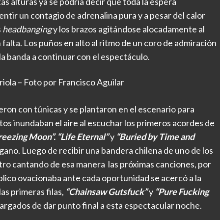
as alturas ya se podría decir que toda la espera
entir un contagio de adrenalina pura y a pesar del calor
s
headbanging
y los brazos agitándose alocadamente al
n falta. Los puños en alto al ritmo de un coro de admiración
la banda a continuar con el espectáculo.
ola – Foto por Francisco Aguilar
ron con túnicas y se plantaron en el escenario para
tos inundaban el aire al escuchar los primeros acordes de
reezing Moon”. “Life Eternal”
y
“Buried by Time and
agano. Luego de recibir una bandera chilena de uno de los
ostro cantando de esa manera las próximas canciones, por
blico ovacionaba ante cada oportunidad se acercó a la
las primeras filas,
“Chainsaw Gutsfuck”
y
“Pure Fucking
argados de dar punto final a esta espectacular noche.