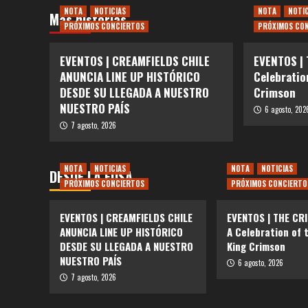
NOTA
NOTICIAS
NOTA
NOTI
Más historias
PRÓXIMOS CONCIERTOS
PRÓXIMOS CO
EVENTOS | CREAMFIELDS CHILE
EVENTOS |
ANUNCIA LINE UP HISTÓRICO
Celebratio
DESDE SU LLEGADA A NUESTRO
Crimson
NUESTRO PAÍS
6 agosto, 202
7 agosto, 2026
NOTA
NOTICIAS
NOTA
NOTICIAS
DESDE LA FOSA
PRÓXIMOS CONCIERTOS
PRÓXIMOS CONCIERTO
EVENTOS | CREAMFIELDS CHILE
EVENTOS | THE CR
ANUNCIA LINE UP HISTÓRICO
A Celebration of 
DESDE SU LLEGADA A NUESTRO
King Crimson
NUESTRO PAÍS
6 agosto, 2026
7 agosto, 2026