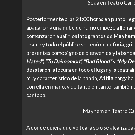
Soga en Teatro Cario
Posteriormente a las 21:00 horas en punto lle
apagaron y una nube de humo empezó a llenar e
comenzaron a salir los integrantes de
Mayhem
teatro y todo el público se llenó de euforia, gr
presentes como signo de bienvenida y la band
Hated”, “To Daimonion”, “Bad Blood”
y
“My De
desataron la locura en todo el lugar y la teatra
muy característico de la banda,
Attila
cargaba 
con ella en mano, y de tanto en tanto también
cantaba.
Mayhem en Teatro Cari
A donde quiera que volteara solo se alcanzaba 