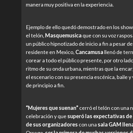
manera muy positiva en la experiencia.
Ejemplo de ello quedó demostrado en los shows 
el telón,
Masquemusica
que con su voz raspos
un público hipnotizado de inicio a fin a pesar d
residente en Mexico,
Cancamusa
llenó de tern
corear a todo el público presente, por otro lad
ritmo de su onda urbana, mientras que la encar
el escenario con su presencia escénica, baile y
de principio a fin.
“Mujeres que suenan”
cerró el telón con una n
celebración y que
superó las expectativas de
de sus organizadores
con una
sala GAM llen
Orrego,
ser la primera de muchas versiones d