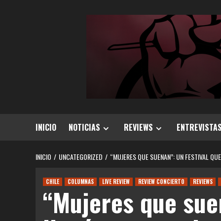
Saltar
al
contenido
INICIO
NOTICIAS
REVIEWS
ENTREVISTA
INICIO
UNCATEGORIZED
“MUJERES QUE SUENAN”: UN FESTIVAL QU
CHILE
COLUMNAS
LIVE REVIEW
REVIEW CONCIERTO
REVIEWS
“Mujeres que suen