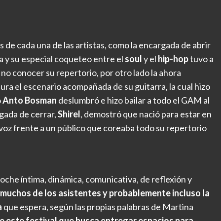
de cada una de las artistas, como la encargada de abrir
a y su especial coqueteo entre el
soul
y el
hip-hop
tuvo a
e no conocer su repertorio, por otro lado la ahora
ura el escenario acompañada de su guitarra, la cual hizo
o
Anto Bosman
deslumbró e hizo bailar a todo el GAM al
gada de cerrar,
Shirel
, demostró que nació para estar en
 voz frente a un público que coreaba todo su repertorio
oche íntima, dinámica, comunicativa, de reflexión y
 muchos de los asistentes y probablemente incluso la
a
que espera, según las propias palabras de Martina
e este festival que busca entregar espacios para