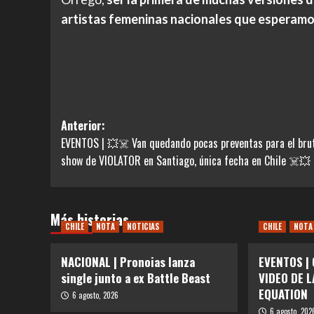
artistas femeninas nacionales que esperamo
Navegación
Anterior:
EVENTOS | 💥☠️ Van quedando pocas preventas para el bru
de
show de VIOLATOR en Santiago, única fecha en Chile ☠️💥
entradas
Más historias
CHILE
NOTA
NOTICIAS
CHILE
NOTA
NACIONAL | Pronoias lanza
EVENTOS |
single junto a ex Battle Beast
VIDEO DE 
EQUATION
6 agosto, 2026
6 agosto, 202