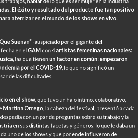
 trabajos, hablar de lo que es ser mujer en la industria
vidas.
El éxito y resultado del producto fue tan positivo
 para aterrizar en el mundo de los shows en vivo.
s Que Suenan”
-auspiciado por el gigante del
 fecha en el
GAM
con 4
artistas femeninas nacionales:
usica
, las que tienen
un factor en común: empezaron
 pandemia por el COVID-19
, lo que no significó un
ar de las dificultades.
icio en el show
, que tuvo un halo íntimo, colaborativo,
ue
Martina Orrego
, la cabeza del festival, presentó a cada
s despedía con un par de preguntas sobre su trabajo y la
stria en sus distintas facetas y géneros, lo que le daba un
cada uno de los shows y que por ende influyeron de